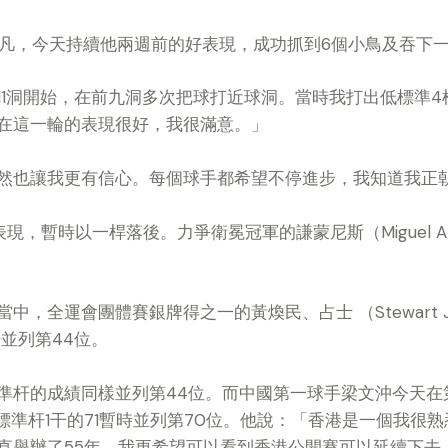
凡，今天持續他兩週前的好表現，成功抓到
6
個小鳥及吞下
11
洞開始，在前九洞多次把球打近球洞。當時我打出低標準
4
在這一輪的表現很好，我很滿意。」
然也讓我更有信心。每個球手都希望不停進步，我知道我正
表現，暫時以一桿落後。力爭衛冕冠軍的謙蒙尼斯（
Miguel 
當中，全運會團體賽銀牌得之一的黃煥民、占士 （
Stewart
杆並列第
44
位。
準杆的成績同樣並列第
44
位。而中國第一球手梁文沖今天在
標準杆
1
干的
71
暫時並列第
70
位。他說：「香港是一個我很熟
直舉辦了
55
年，我更希望可以看到香港公開賽可以延續下去