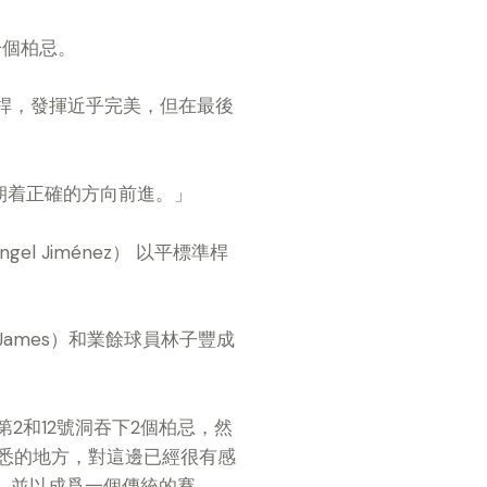
一個柏忌。
桿，發揮近乎完美，但在最後
朝着正確的方向前進。」
Angel Jiménez
） 以平標準桿
 James
）和業餘球員林子豐成
第
2
和
12
號洞吞下
2
個柏忌，然
悉的地方，對這邊已經很有感
，並以成爲一個傳統的賽