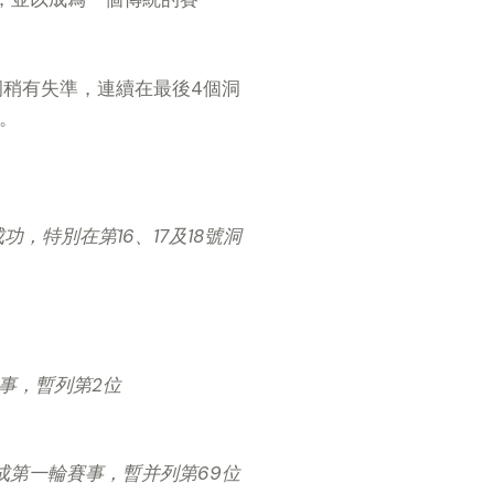
洞稍有失準，連續在最後
4
個洞
。
特別在第16、17及18號洞
事，暫列第2位
成第一輪賽事，暫并列第69位