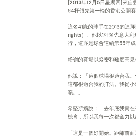
[2013
年
12
月
5
日星期四
]
來自
64
杆領先第一輪的香港公開賽
這名
41
嵗的球手在
2013
的迪拜
rights
）。他以
1
杆領先意大利
行，這亦是球會連續第
55
年成
粉嶺的賽場以緊密和難度高見
他說：「這個球場很適合我。
這都很適合我的打法。我從小
嶺。」
希堅斯續說：「去年底我實在
機會，所以我每一次都全力以
「這是一個好開始。距離前面