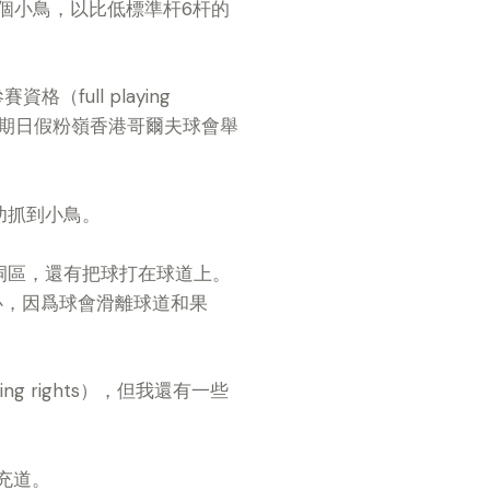
個小鳥，以比低標準杆
6
杆的
參賽資格（
full playing
期日假粉嶺香港哥爾夫球會舉
功抓到小鳥。
洞區，還有把球打在球道上。
心，因爲球會滑離球道和果
ying rights
），但我還有一些
充道。