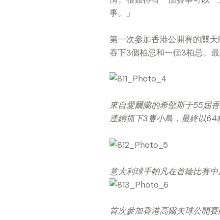
事。」
第一次參加香港公開賽的關天
吞下
3
個柏忌和一個
3
柏忌。最
來自愛爾蘭的希堅斯于55屆香
連續抓下3隻小鳥，最終以6
意大利球手帕凡在首輪比賽中
首次參加香港高爾夫球公開賽