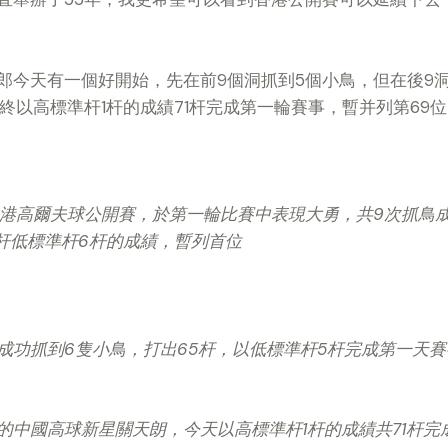
郎今天有一個好開始，先在前
9
個洞抓到
5
個小鳥，但在後
9
終以高標準杆
1
杆的成績
71
杆完成第一輪賽事，暫并列第69位
港高爾夫球公開賽，於第一輪比賽中表現大勇，共9次抓鳥成功，
4杆低標準杆6杆的成績，暫列首位
成功抓到6隻小鳥，打出65杆，以低標準杆5杆完成第一天賽
的中國高球新星關天朗，今天以高標準杆1杆的成績共71杆完