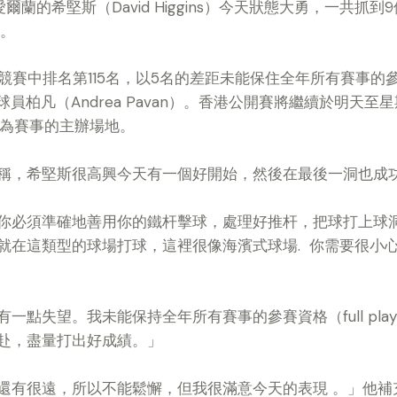
愛爾蘭的希堅斯（
David Higgins
）今天狀態大勇，一共抓到
9
。
競賽中排名第
115
名，以
5
名的差距未能保住全年所有賽事的
球員柏凡（
Andrea Pavan
）。香港公開賽將繼續於明天至星
為賽事的主辦場地。
稱，希堅斯很高興今天有一個好開始，然後在最後一洞也成
你必須準確地善用你的鐵杆擊球，處理好推杆，把球打上球
就在這類型的球場打球，這裡很像海濱式球場
.
你需要很小
有一點失望。我未能保持全年所有賽事的參賽資格（
full pla
赴，盡量打出好成績。」
還有很遠，所以不能鬆懈，但我很滿意今天的表現 。」他補