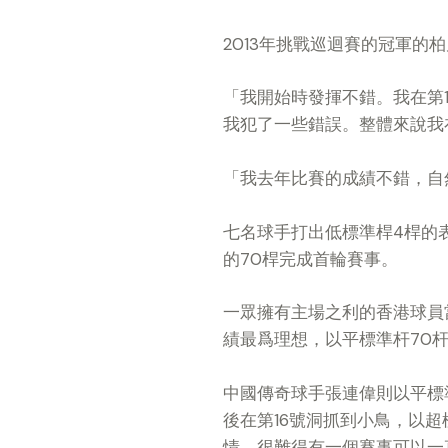
2013
年挑戰巡迴賽的冠軍的柏
「我開始時發揮不錯。我在第
我犯了一些錯誤。整體來說我
「我去年比賽的成績不錯，自
七名球手打出低標準桿
4
桿的
的
70
桿完成首輪賽事。
一眾擁有主場之利的香港球員
績最爲理想，以平標準杆
70
中國傳奇球手張連偉則以平標
後在第
16
號洞抓到小鳥，以超
情。很難得有一個賽事可以一