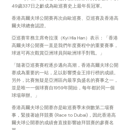
49
歲
337
日之齡成為歐巡賽史上最年長冠軍。
香港高爾夫球公開賽再次由歐巡賽、亞巡賽及香港高
爾夫球總會認證。
亞巡賽常務主席奇拉漢（
Kyi Hla Han
）表示：
「
香港
高爾夫球公開賽一直是我們年度賽程中的重要賽事，
球迷可再次觀賞亞洲球員與歐洲球手對戰。
」
「
隨著亞巡賽賽程逐步邁向高潮，香港高爾夫球公開
赛成為重要的一站，足以影響獎金王排行榜的成績。
另外，比賽無疑是亞洲區內最享負盛名的賽事之一，
並是唯一一個球賽自
1959
年開始，每年都於同一個
球場舉辦。
」
香港高爾夫球公開赛亦是歐巡賽季末倒數第二場賽
事，緊接著廸拜競賽
(Race to Dubai)
，因此香港高
爾夫球公開赛的成績會直接影響廸拜競賽的參賽名