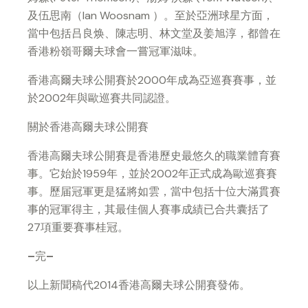
及伍思南（
Ian Woosnam
）。至於亞洲球星方面，
當中包括吕良焕、陳志明、林文堂及姜旭淳，都曾在
香港粉嶺哥爾夫球會一嘗冠軍滋味。
香港高爾夫球公開賽於
2000
年成為亞巡賽賽事，並
於
2002
年與歐巡賽共同認證。
關於香港高爾夫球公開賽
香港高爾夫球公開賽是香港歷史最悠久的職業體育賽
事。它始於
1959
年，
並
於
2002
年正式成為歐巡賽賽
事
。
歷届冠軍更是猛將如雲，當中包括十位大滿貫賽
事的冠軍得主，其最佳個人賽事成績已合共囊括了
27
項重要賽事桂冠。
–
完
–
以上新聞稿代
2014
香港高爾夫球公開賽發佈。