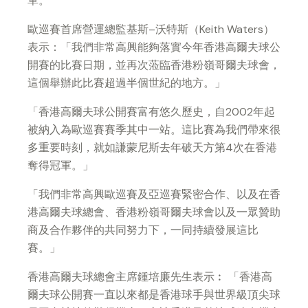
單。
歐巡賽首席營運總監基斯
–
沃特斯（
Keith Waters
）
表示：
「
我們非常高興能夠落實今年香港高爾夫球公
開賽的比賽日期，並再次蒞臨香港粉嶺哥爾夫球會，
這個舉辦此比賽超過半個世紀的地方。
」
「
香港高爾夫球公開賽富有悠久歷史，自
2002
年起
被納入為歐巡賽賽季其中一站。這比賽為我們帶來很
多重要時刻，就如謙蒙尼斯去年破天方第
4
次在香港
奪得冠軍。
」
「
我們非常高興歐巡賽及亞巡賽緊密合作、以及在香
港高爾夫球總會、香港粉嶺哥爾夫球會以及一眾贊助
商及合作夥伴的共同努力下，一同持續發展這比
賽。
」
香港高爾夫球總會主席鍾培廉先生表示
︰
「
香港高
爾夫球公開賽一直以來都是香港球手與世界級頂尖球