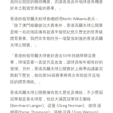
員同台競技的難得機會。亦讓香港及外地球迷有機會
於本土觀賞世界級的賽事。
」
香港粉嶺哥爾夫粉球會總經理
Keith Williams
表示：
「
除了澳門格蘭披治大賽車外，香港高爾夫球公開賽
是唯一在此地區擁有超過半個世紀悠久歷史的世界級
體育賽事。我們非常期待另一場緊張刺激的香港高爾
夫球公開賽。
」
「
香港粉嶺哥爾夫球會於過去
55
年持續舉辦這賽
事，球場質素一直提升及改進，讓球員每年都有好的
發揮。另外，香港高爾夫球公開賽於上兩季由謙蒙尼
斯創下歷史，相信第
56
屆賽事將再次有助提升這地
區的體育傳統。
」
香港高爾夫球公開賽擁有悠久歷史及傳統，不少歷屆
冠軍都是著名球星，包括大滿貫冠軍得主
蘭格
(Bernhard Langer)
、諾曼
(Greg Norman)
、彼得
·
湯
姆森
(Peter Thomson)
、湯姆
‧
沃森
(Tom Watson)
、