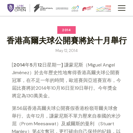
2014
香港高爾夫球公開賽將於十月舉行
May 12, 2014
[
2014
年
5
月
12
日星期一
]
謙蒙尼斯（
Miguel Angel
Jiménez
）
於去年歷史性地奪得
香港高爾夫球公開賽
冠軍，在不足一年的時間，
歐巡賽與亞巡賽宣布，今
屆
比
賽將於
2014
年
10
月
16
日至
19
日舉行。今年獎金
將定為
130
萬美金。
第
56
屆香港高爾夫球公開賽假香港粉嶺哥爾夫球會
舉行。去年
12
月，謙蒙尼斯不單力壓來自泰國的米沙
屈（
Prom Meesawat
）及威爾斯的曼利 （
Stuart
Manley
）第
4
次奪冠，更打破由自己保持的紀錄，以