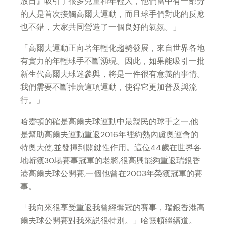
放日』吸引了很多兒童和年輕人，他們當中有一部分
的人是首次接觸高爾夫運動，而且球手們對此的反應
也不錯，大家共同營造了一個良好的氣氛。」
「高爾夫運動正向著年輕化趨勢發展，來自世界各地
有實力的年輕球手不斷湧現。因此，如果能吸引一批
新生代高爾夫球迷參與，將是一件很有意義的事情。
我們需要不斷推廣這項運動，使得它更加普及與流
行。」
哈靈頓的確是高爾夫球運動中最親民的球手之一,他
是幫助高爾夫運動重返2016年裡約熱內盧奧運會的
特奧大使,並發揮到關鍵性作用。這位44歲在世界各
地斬獲30場賽事冠軍的老將,很高興能夠重返瑞銀香
港高爾夫球公開賽,一個他曾在2003年榮獲冠軍的賽
事。
「我向來很享受重返我曾經奪冠的賽事，瑞銀香港高
爾夫球公開賽對我來説很特別。」哈靈頓繼續道。