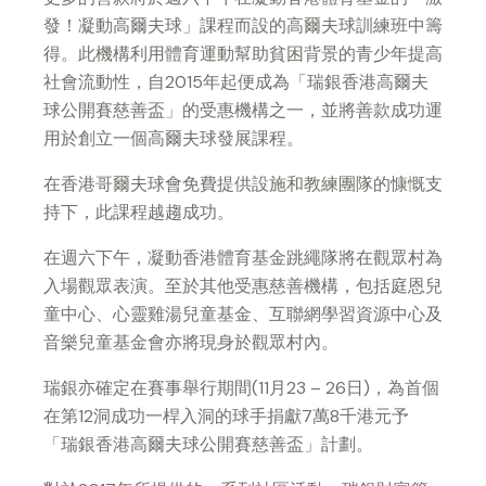
發！凝動高爾夫球」課程而設的高爾夫球訓練班中籌
得。此機構利用體育運動幫助貧困背景的青少年提高
社會流動性，自2015年起便成為「瑞銀香港高爾夫
球公開賽慈善盃」的受惠機構之一，並將善款成功運
用於創立一個高爾夫球發展課程。
在香港哥爾夫球會免費提供設施和教練團隊的慷慨支
持下，此課程越趨成功。
在週六下午，凝動香港體育基金跳繩隊將在觀眾村為
入場觀眾表演。至於其他受惠慈善機構，包括庭恩兒
童中心、心靈雞湯兒童基金、互聯網學習資源中心及
音樂兒童基金會亦將現身於觀眾村內。
瑞銀亦確定在賽事舉行期間(11月23 – 26日)，為首個
在第12洞成功一桿入洞的球手捐獻7萬8千港元予
「瑞銀香港高爾夫球公開賽慈善盃」計劃。