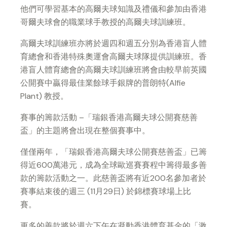
他們可學習基本的高爾夫球知識及禮儀和參加由香港
哥爾夫球會的職業球手教授的高爾夫球訓練班。
高爾夫球訓練班亦將於週四和週五分別為香港盲人體
育總會和香港特殊奧運會高爾夫球隊提供訓練班。香
港盲人體育總會的高爾夫球訓練班將會由較早前英國
公開賽中贏得最佳業餘球手銀牌的普朗特(Alfie
Plant) 教授。
賽事的籌款活動 –「瑞銀香港高爾夫球公開賽慈善
盃」的主題將會出現在整個賽事中。
僅僅兩年，「瑞銀香港高爾夫球公開賽慈善盃」已籌
得近600萬港元，成為全球歐巡賽賽程中籌得最多善
款的籌款活動之一。此慈善盃將有近200名參加者於
賽事結束後的週三 (11月29日) 於錦標賽球場上比
賽。
更多的善款將於週六下午在凝動香港體育基金的「激