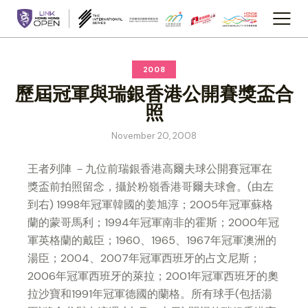
2008
歷屆冠軍與瑞銀香港公開賽獎盃合
照
November 20, 2008
王者列陣 －九位前瑞銀香港高爾夫球公開賽冠軍在
獎盃前拍照留念，攝於粉嶺香港哥爾夫球會。(由左
到右) 1998年冠軍韓國的姜旭淳；2005年冠軍蘇格
蘭的蒙哥馬利；1994年冠軍南非的霍斯；2000年冠
軍英格蘭的戴臣；1960、1965、1967年冠軍澳洲的
湯臣；2004、2007年冠軍西班牙的占文尼斯；
2006年冠軍西班牙的萊拉；2001年冠軍西班牙的奧
拉沙寶和1991年冠軍德國的蘭格。所有球手(包括湯