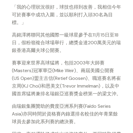
「我的心理狀況很好，球技也得到改善，我相信今年
可於賽事中成功入圍，並以順利打入頭30名為目
標。」
高銘澤將聯同其他國際一級球星參予在11月15日至18
日，假粉嶺複合球場舉行，總獎金達200萬美元的瑞
銀香港高爾夫球公開賽。
賽事迎來世界高球猛將，包括2003年大師賽
(Masters)冠軍華亞(Mike Weir)、兩屆美國公開賽
(US Open)盟主古信(Retief Goosen)、職巡賽名將崔
京周(KJ Choi)和恩美文(Trevor Immelman)，以及中
國首席猛將兼排名瑞銀亞巡賽獎金榜第一的梁文沖。
由瑞銀集團贊助的費度亞洲系列賽(Faldo Series
Asia)亦同時間於資格賽內錄選排名較佳的年青業餘
球員去參加此系列賽的總決賽。