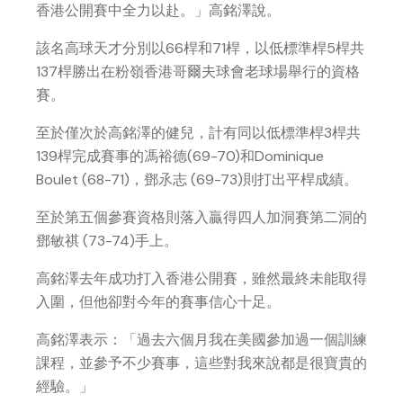
香港公開賽中全力以赴。」高銘澤說。
該名高球天才分別以66桿和71桿，以低標準桿5桿共
137桿勝出在粉嶺香港哥爾夫球會老球場舉行的資格
賽。
至於僅次於高銘澤的健兒，計有同以低標準桿3桿共
139桿完成賽事的馮裕德(69-70)和Dominique
Boulet (68-71)，鄧氶志 (69-73)則打出平桿成績。
至於第五個參賽資格則落入贏得四人加洞賽第二洞的
鄧敏祺 (73-74)手上。
高銘澤去年成功打入香港公開賽，雖然最終未能取得
入圍，但他卻對今年的賽事信心十足。
高銘澤表示：「過去六個月我在美國參加過一個訓練
課程，並參予不少賽事，這些對我來說都是很寶貴的
經驗。」