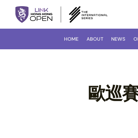
HOME
ABOUT
NEWS
O
歐巡