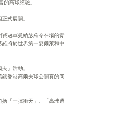
豐富的高球經驗。
四正式展開。
開賽冠軍曼納瑟羅令在場的青
瑟羅將於世界第一麥爾萊和中
爾夫」活動。
瑞銀香港高爾夫球公開賽的同
包括「一揮衝天」、「高球過