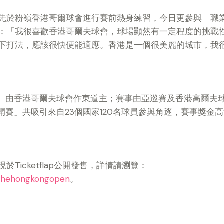
先於粉嶺香港哥爾球會進行賽前熱身練習，今日更參與「職
：「我很喜歡香港哥爾夫球會，球場顯然有一定程度的挑戰
下打法，應該很快便能適應。香港是一個很美麗的城市，我
賽」由香港哥爾夫球會作東道主；賽事由亞巡賽及香港高爾夫
開賽」共吸引來自23個國家120名球員參與角逐，賽事獎金
Ticketflap公開發售，詳情請瀏覽：
m/thehongkongopen
。