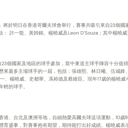
」將於明日在香港哥爾夫球會舉行，賽事共吸引來自23個國家
： 許一龍、黃帥銘、楊曉威及Leon D’Souza；其中楊
自23個國家及地區的球手參加，當中東道主球手陣容十分值得
歷來最多主場球手的一屆，包括：張雄熙、林日曦、伍城鋒
za、許龍一、楊曉威、史都華、馮裕德及蔡維臣。現年17歲的楊
年輕的球手。
香港、台北及澳洲等地，自細熱愛高爾夫球這項運動，10歲
體育盛事，對賽事抱有期望，期待能打出好成績。楊曉威表