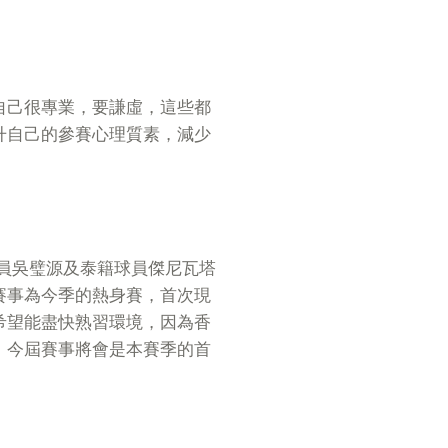
自己很專業，要謙虛，這些都
升自己的參賽心理質素，減少
球員吳璧源及泰籍球員傑尼瓦塔
賽事為今季的熱身賽，首次現
希望能盡快熟習環境，因為香
。今屆賽事將會是本賽季的首