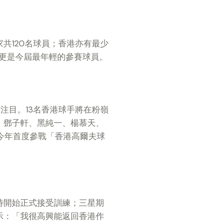
共120名球員；香港亦有最少
曉威更是今屆最年輕的參賽球員。
注目。13名香港球手將在粉嶺
、鄧子軒、黑純一、楊慕天、
曉威今年首度參戰「香港高爾夫球
時開始正式接受訓練；三星期
示：「我很高興能返回香港作