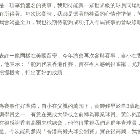
是一項享負盛名的賽事，我期待能與一眾世界級的球員同場
有所得著。每次比賽時，我都是懷著能棒盃的心情作準備，
我會竭盡全力，我也很期待能夠成功打入今屆賽事的晉級線吧 
表許一龍同樣在美國留學，今年將會再次參與賽事，自小在
，他表示：「能夠代表香港作賽，實在令人感到很雀躍，尤
把握機會，打出更好的成績。」
為賽事作好準備，自小在父親的薰陶下，黃帥銘早於自3歲起
訓學員之一，有意在完成大學或之前轉為職業球員。黃帥銘
在很感謝香港高爾夫球總會，他們很重視我們這群年青球員
題。今次能夠參與『香港高爾夫球公開賽』實在很高興，我
」