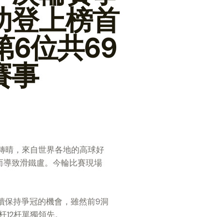
功登上榜首
6位共69
賽事
轉晴，來自世界各地的高球好
而導致滑鐵盧。今輪比賽現場
繼續保持爭冠的機會，雖然前9洞
杆12杆單獨領先。