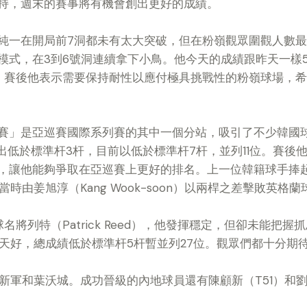
支持，週末的賽事將有機會創出更好的成績。
純一在開局前7洞都未有太大突破，但在粉嶺觀眾圍觀人數最
模式，在3到6號洞連續拿下小鳥。他今天的成績跟昨天一樣5
。賽後他表示需要保持耐性以應付極具挑戰性的粉嶺球場，
賽」是亞巡賽國際系列賽的其中一個分站，吸引了不少韓國
次輪打出低於標準杆3杆，目前以低於標準杆7杆，並列11位。賽
位，讓他能夠爭取在亞巡賽上更好的排名。上一位韓籍球手捧
由姜旭淳（Kang Wook-soon）以兩桿之差擊敗英格蘭球手
名將列特（Patrick Reed），他發揮穩定，但卻未能把
發揮比昨天好，總成績低於標準杆5杆暫並列27位。觀眾們都十分
新軍和葉沃城。成功晉級的內地球員還有陳顧新（T51）和劉