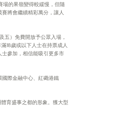
賽場的果嶺變得較緩慢，但隨
競賽將會繼續精彩萬分，讓人
四及五）免費開放予公眾入場，
年滿18歲或以下人士在持票成人
人士參加，相信能吸引更多市
環國際金融中心、紅磡港鐵
洲體育盛事之都的形象。獲大型