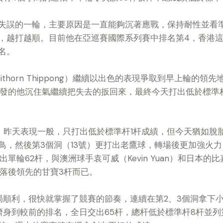
失誤的一輪，主要原因是一直能夠沉著應戰，保持耐性並看
，越打越順。目前他在亞巡賽國際系列賽中排名第4，香港
名。
thorn Thippong）繼續以出色的表現爭取到早上輪的領先
出發的他沉住氣繼續把失去的扳回來，最終今天打出低於標準杆
。
 Bae）昨天表現一般，只打出低於標準杆1杆成績，但今天猶如
鳥，然後第3個洞（13號）更打出老鷹球，轉場後更加強火力
輪62杆，與澳洲球手袁可威（Kevin Yuan）和日本的比嘉一貴
，落後領先的甘寶3杆而已。
局順利，很快就掌握了競賽的節奏，連續在第2、3個洞拿下
躋身到較前的排名，全日交出65杆，總杆低於標準杆8杆並列