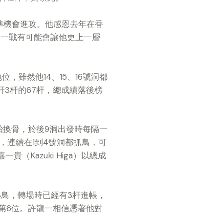
準機會進攻。他感恩去年在香
這一戰有可能會讓他更上一層
地位，雖然他14、15、16號洞都
3杆的67杆，總成績落後榜
脫胎換骨，於後9洞出發時每隔一
，連續在1到4號洞都抓鳥，可
（Kazuki Higa）以總成
小鳥，轉場時已經有3杆進帳，
第6位。許龍一相信憑著他對