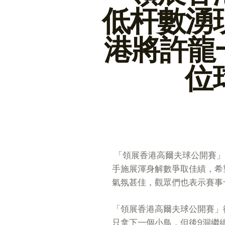
低杆數湧
港將許龍
位
「領展香港高爾夫球公開賽」
手施展渾身解數爭取佳績，希
氣氛甚佳，觀眾們也表示賽事
「領展香港高爾夫球公開賽」衛
只拿下一個小鳥，但後9洞繼續