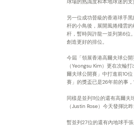
球場的熟識度和本地球迷的
另一位成功晉級的香港球手黑
杆的小鳥後，展開風捲殘雲的
杆，暫時與許龍一並列第6位
創造更好的排位。
今屆「領展香港高爾夫球公開
（Yeongsu Kim）更在
爾夫球公開賽」中打進前10
賽」的獎盃已是26年前的事，當時
同樣是並列11位的還有高爾夫球
（Justin Rose）今天
暫並列27位的還有內地球手張