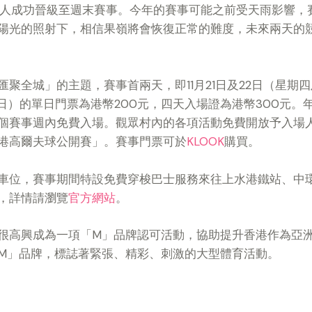
9人成功晉級至週末賽事。今年的賽事可能之前受天雨影響，
陽光的照射下，相信果嶺將會恢復正常的難度，未來兩天的
聚全城」的主題，賽事首兩天，即11月21日及22日（星期
六及日）的單日門票為港幣200元，四天入場證為港幣300元。
個賽事週內免費入場。觀眾村內的各項活動免費開放予入場
港高爾夫球公開賽」。賽事門票可於
KLOOK
購買。
車位，賽事期間特設免費穿梭巴士服務來往上水港鐵站、中
，詳情請瀏覽
官方網站
。
很高興成為一項「M」品牌認可活動，協助提升香港作為亞
M」品牌，標誌著緊張、精彩、刺激的大型體育活動。