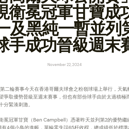
現衛冕冠軍甘寶成
一及黑純一暫並列第
球手成功晉級週末
November 22, 2024
第二輪賽事今天在香港哥爾夫球會之粉嶺球場上舉行，天氣
望爭取優勢晉級至週末賽事，但也有部份球手由於太過積極
十分緊湊刺激。
冕冠軍甘寶（Ben Campbell）憑著昨天並列第2的優勢
有4個小鳥的進帳，單輪零失誤65杆收桿，總成績低於標準