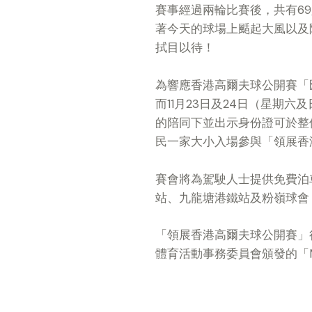
賽事經過兩輪比賽後，共有6
著今天的球場上颳起大風以及
拭目以待！
為響應香港高爾夫球公開賽「匯
而11月23日及24日（星期
的陪同下並出示身份證可於整
民一家大小入場參與「領展香
賽會將為駕駛人士提供免費泊
站、九龍塘港鐵站及粉嶺球會
「領展香港高爾夫球公開賽」
體育活動事務委員會頒發的「