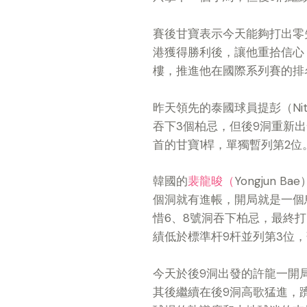
賽後甘寶表示今天能夠打出零
港獲得勝利後，讓他重拾信心
樓，推進他在國際系列賽的排
昨天領先的泰國球員提彭（Niti
吞下3個柏忌，但後9洞重新
首的甘寶1桿，單獨暫列第2位
韓國的
裴龍晙（
Yongjun
個洞就有進帳，開局就是一個
惜6、8號洞吞下柏忌，最終打出單
績低於標準杆9杆並列第3位
今天於後9洞出發的許龍一開
其後繼續在後9洞高歌猛進，