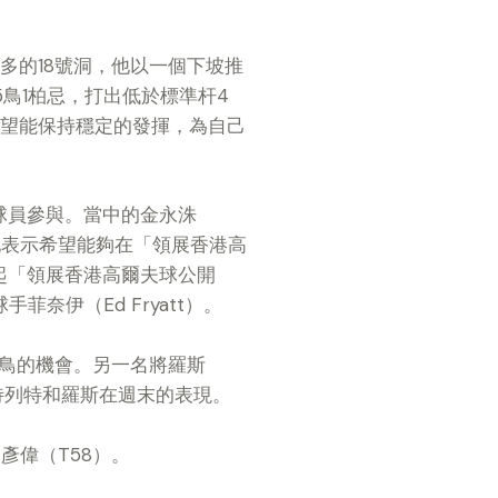
多的18號洞，他以一個下坡推
鳥1柏忌，打出低於標準杆4
希望能保持穩定的發揮，為自己
球員參與。當中的金永洙
後他表示希望能夠在「領展香港高
起「領展香港高爾夫球公開
菲奈伊（Ed Fryatt）。
握抓鳥的機會。另一名將羅斯
期待列特和羅斯在週末的表現。
彥偉（T58）。