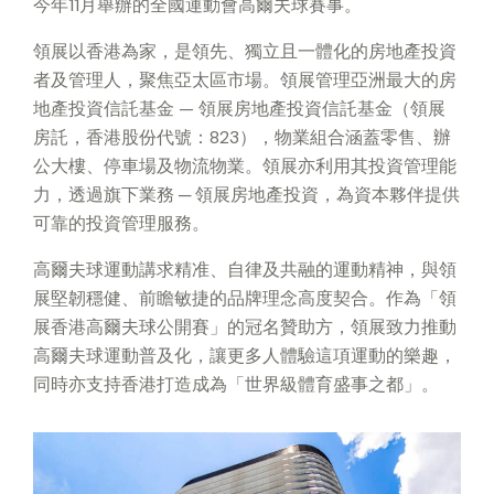
今年11月舉辦的全國運動會高爾夫球賽事。
領展以香港為家，是領先、獨立且一體化的房地產投資
者及管理人，聚焦亞太區市場。領展管理亞洲最大的房
地產投資信託基金 — 領展房地產投資信託基金（領展
房託，香港股份代號：823），物業組合涵蓋零售、辦
公大樓、停車場及物流物業。領展亦利用其投資管理能
力，透過旗下業務 ─ 領展房地產投資，為資本夥伴提供
可靠的投資管理服務。
高爾夫
球
運動講求精准、自律及共融的運動精神，與領
展堅韌穩健、前瞻敏捷的品牌理念高度契合。作為「領
展香港高爾夫球公開賽」的冠名贊助方，領展致力推動
高爾夫球運動普及化，讓更多人體驗這項運動的樂趣，
同時亦支持香港打造成為「世界級體育盛事之都」。