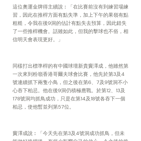
這位奧運金牌得主續說︰「在比賽前沒有到練習場練
習，因此在推桿方面有點失準，加上下午的果嶺有點
粗糙，令我在後9洞的估計有點失去預算，因此錯失
了一些推桿機會。話雖如此，但我的擊球也不俗，相
信明天會表現更好。」
同樣打出標準桿的有中國球壇新貴竇澤成，他雖然第
一次來到粉嶺香港哥爾夫球會比賽，他先於第3及4
號連續抓下兩隻小鳥，但之後在第6、7及9號洞不小
心吞下柏忌。他在後9洞仍積極應戰。於第12、13及
178號洞均抓鳥成功，只是在第14及18號各吞下一個
柏忌，使他暫並列第57位。
竇澤成說︰「今天先在第3及4號洞成功抓鳥，但未