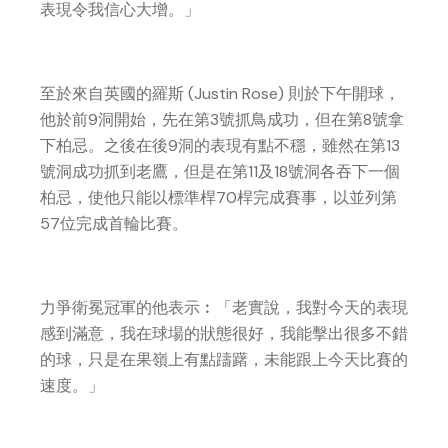
表現令我信心大增。」
至於來自英國的羅斯 (Justin Rose) 則於下午開球，
他於前9洞開始，先在第3號抓鳥成功，但在第8號拿
下柏忌。之後在後9洞的表現有點不穩，雖然在第13
號洞成功抓到老鷹，但是在第11及18號洞各吞下一個
柏忌，使他只能以標準桿70桿完成賽事，以並列第
57位完成首輪比賽。
力爭衛冕冠軍的他表示︰「老實說，我對今天的表現
感到滿意，我在球場的狀態很好，我能擊出很多不錯
的球，只是在果嶺上有點躊躇，未能跟上今天比賽的
速度。」