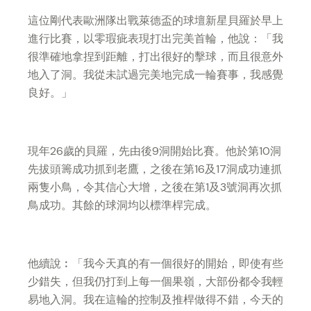
這位剛代表歐洲隊出戰萊德盃的球壇新星貝羅於早上
進行比賽，以零瑕疵表現打出完美首輪，他說：「我
很準確地拿捏到距離，打出很好的擊球，而且很意外
地入了洞。我從未試過完美地完成一輪賽事，我感覺
良好。」
現年26歲的貝羅，先由後9洞開始比賽。他於第10洞
先拔頭籌成功抓到老鷹，之後在第16及17洞成功連抓
兩隻小鳥，令其信心大增，之後在第1及3號洞再次抓
鳥成功。其餘的球洞均以標準桿完成。
他續說︰「我今天真的有一個很好的開始，即使有些
少錯失，但我仍打到上每一個果嶺，大部份都令我輕
易地入洞。我在這輪的控制及推桿做得不錯，今天的