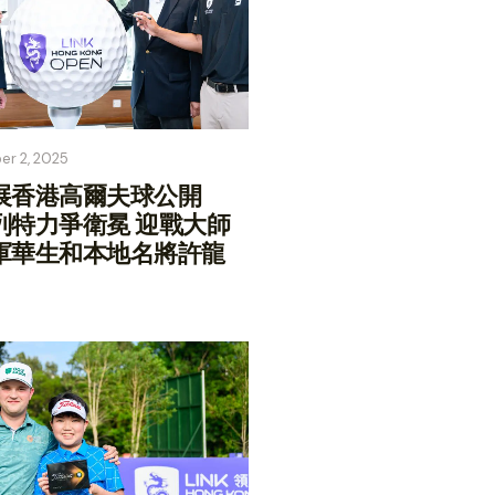
er 2, 2025
展香港高爾夫球公開
列特力爭衛冕 迎戰大師
軍華生和本地名將許龍