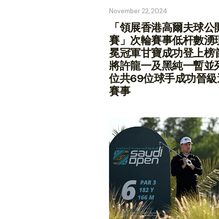
November 22, 2024
「領展香港高爾夫球公
賽」次輪賽事低杆數湧
冕冠軍甘寶成功登上榜
將許龍一及黑純一暫並
位共69位球手成功晉級
賽事