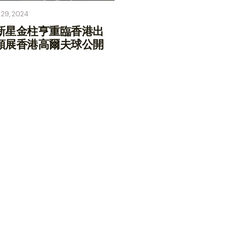
 29, 2024
新星金柱亨重臨香港出
領展香港高爾夫球公開