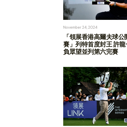
November 24, 2024
「領展香港高爾夫球公
賽」列特首度封王 許龍
負眾望並列第六完賽