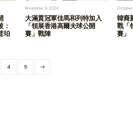
November 6, 2024
October
開
大滿貫冠軍佳馬和列特加入
韓裔
破：
「領展香港高爾夫球公開
戰「
普珀
賽」戰陣
賽」
4
>
5