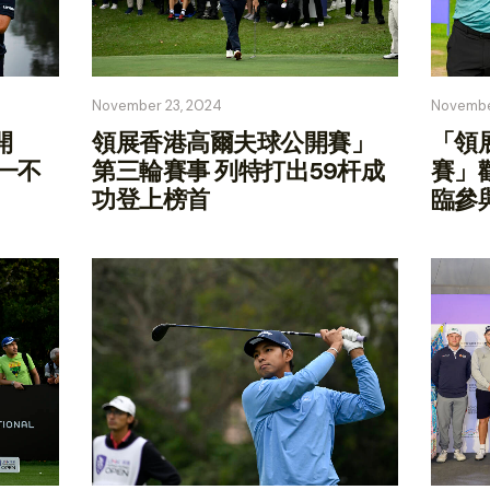
November 23, 2024
Novembe
開
領展香港高爾夫球公開賽」
「領
一不
第三輪賽事 列特打出59杆成
賽」
功登上榜首
臨參