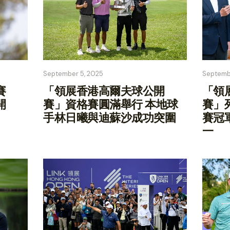
September 5, 2025
Septemb
賽
「領展香港高爾夫球公開
「領
開
賽」資格賽圓滿舉行 本地球
賽」
手林日曦與迪蘇沙成功突圍
賽冠
一