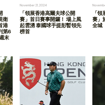
November 21, 2024
Novembe
開
「領展香港高爾夫球公開
「領
現衛
賽」首日賽事開鑼！ 場上風
賽」
首港
起雲湧 泰國球手提彭暫領先
全城
列第6
榜首
週末