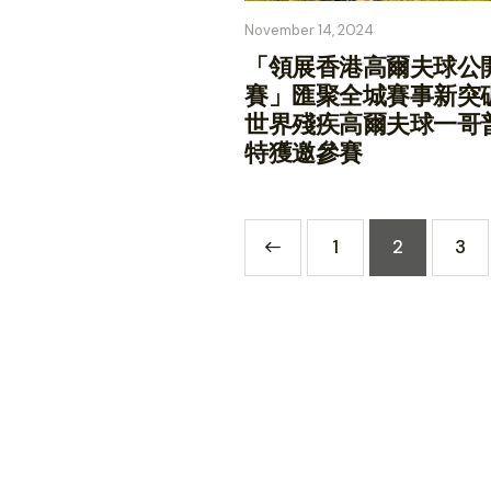
November 14, 2024
「領展香港高爾夫球公
賽」匯聚全城賽事新突
世界殘疾高爾夫球一哥
特獲邀參賽
<
1
2
3