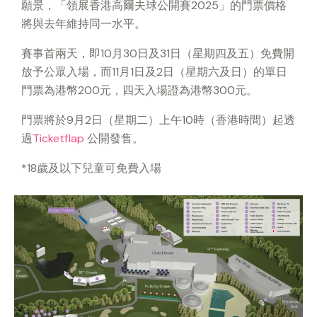
願景，「領展香港高爾夫球公開賽2025」的門票價格
將與去年維持同一水平。
賽事首兩天，即10月30日及31日（星期四及五）免費開
放予公眾入場，而11月1日及2日（星期六及日）的單日
門票為港幣200元，四天入場證為港幣300元。
門票將於9月2日（星期二）上午10時（香港時間）起透
過
Ticketflap
公開發售。
*18歲及以下兒童可免費入場