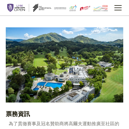
票務資訊
為了貫徹賽事及冠名贊助商將高爾夫運動推廣至社區的