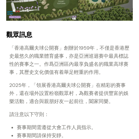
觀眾訊息
「香港高爾夫球公開賽」創辦於1959年，不僅是香港歷
史最悠久的職業體育盛事，亦是亞洲巡迴賽中最具標誌
性的賽事之一。作爲亞洲區內最享負盛名的職業高球賽
事，其歷史文化價值有着舉足輕重的作用。
2025年，「領展香港高爾夫球公開賽」在精彩的賽事
外，還在場外設置粉嶺觀眾村，為觀賽者提供豐富的娛
樂活動，適合與親朋好友一起前往，闔家同樂。
請注意以下守則：
賽事期間需遵從大會工作人員指示。
賽事期間請保持安靜。