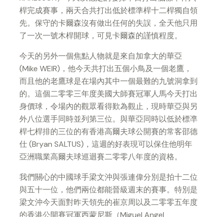
桿完成賽事，兩天合共打出低於標準桿十二桿獨自領
先。保守的卡爾森沒有做出任何的失誤，全天他只用
了一次一號木桿開球，可見卡爾森的謹慎程度。
今天的另外一個焦點人物就是來自加拿大的華亞
(Mike WEIR)，他今天共打出五個小鳥及一個老鷹，
而且他的老鷹球是在場內其中一個最難的九號洞拿到
的。這個二零零三年度美國大師賽冠軍人馬今天打出
身價球，令場內的觀眾看得歎為觀止，現時華亞與另
外八位選手同時並列第三位。與華亞同時以低於標凖
桿七桿排的三位的有香港高爾夫球公開賽的常客邵德
仕 (Bryan SALTUS)，這週的好表現可以保住他明年
亞洲職業高爾夫球巡迴賽二零零八年度的資格。
我們關心的中國球手梁文沖與張連偉分別是拍十二位
與五十一位，他們兩位都能晉級週末的賽事。特別是
梁文沖今天面對昨天領先的崔京周以及二零零五年度
的香港公開賽冠軍西蒙尼斯（Miguel Angel