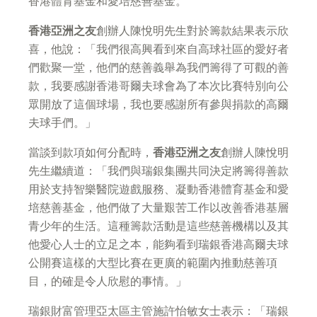
香港體育基金和愛培慈善基金。
香港亞洲之友
創辦人陳悅明先生對於籌款結果表示欣
喜，他說：「我們很高興看到來自高球社區的愛好者
們歡聚一堂，他們的慈善義舉為我們籌得了可觀的善
款，我要感謝香港哥爾夫球會為了本次比賽特別向公
眾開放了這個球場，我也要感謝所有參與捐款的高爾
夫球手們。」
當談到款項如何分配時，
香港亞洲之友
創辦人陳悅明
先生繼續道：「我們與瑞銀集團共同決定將籌得善款
用於支持智樂醫院遊戲服務、凝動香港體育基金和愛
培慈善基金，他們做了大量艱苦工作以改善香港基層
青少年的生活。這種籌款活動是這些慈善機構以及其
他愛心人士的立足之本，能夠看到瑞銀香港高爾夫球
公開賽這樣的大型比賽在更廣的範圍內推動慈善項
目，的確是令人欣慰的事情。」
瑞銀財富管理亞太區主管施許怡敏女士表示：「瑞銀