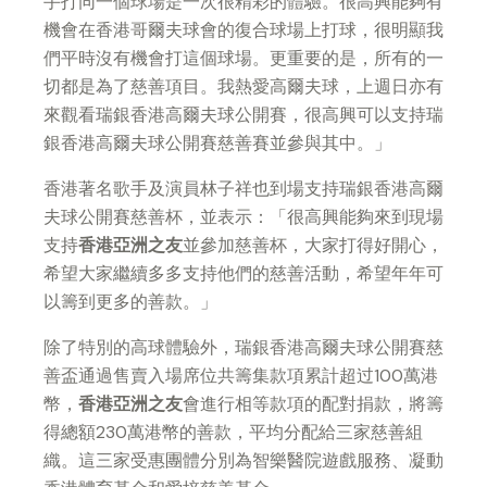
手打同一個球場是一次很精彩的體驗。很高興能夠有
機會在香港哥爾夫球會的復合球場上打球，很明顯我
們平時沒有機會打這個球場。更重要的是，所有的一
切都是為了慈善項目。我熱愛高爾夫球，上週日亦有
來觀看瑞銀香港高爾夫球公開賽，很高興可以支持瑞
銀香港高爾夫球公開賽慈善賽並參與其中。」
香港著名歌手及演員林子祥也到場支持瑞銀香港高爾
夫球公開賽慈善杯，並表示：「很高興能夠來到現場
支持
香港亞洲之友
並參加慈善杯，大家打得好開心，
希望大家繼續多多支持他們的慈善活動，希望年年可
以籌到更多的善款。」
除了特別的高球體驗外，瑞銀香港高爾夫球公開賽慈
善盃通過售賣入場席位共籌集款項累計超过100萬港
幣，
香港亞洲之友
會進行相等款項的配對捐款，將籌
得總額230萬港幣的善款，平均分配給三家慈善組
織。這三家受惠團體分別為智樂醫院遊戲服務、凝動