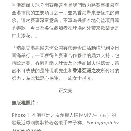
香港高爾夫球公開賽慈善盃是我們致力將賽事推廣至
全港市民的主要項目之一，並為香港帶來更恆久的傳
承。這次賽事深富意義，不單為幾個本地公益項目籌
募善款，今日為各位參加者在球場內外帶來歡樂更是
錦上添花。」
「瑞銀香港高爾夫球公開賽慈善盃由活動構思到今日
圓滿舉行，一直獲得各賽事合作夥伴的鼎力支持，包
括歐巡賽、香港哥爾夫球會及香港高爾夫球總會，當
然不可或缺的是陳悅明先生和
香港亞洲之友
所付出的
努力，為此我衷心感謝。」施女士補充。
正文完
無版權照片
︰
Photo 1
: 香港亞洲之友創辦人陳悅明先生（右）頒
發最近球洞獎狀於著名歌手林子祥。
Photograph by
Jayne Russell