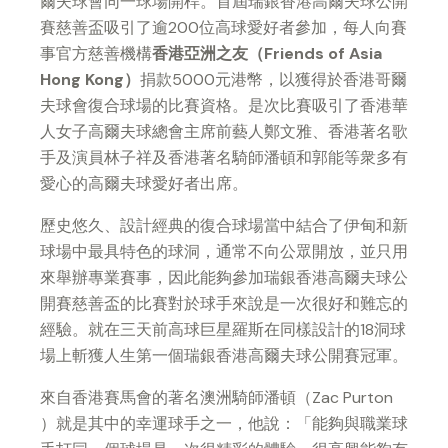
爾夫球會同一球場開桿。首屆瑞銀香港高爾夫球公開
賽慈善盃吸引了逾200位高球愛好者參加，每人向賽
事官方慈善機構
香港亞洲之友（
Friends of Asia
Hong Kong
）
捐款5000元港幣，以獲得於香港哥爾
夫球會復合球場的比賽資格。是次比賽吸引了香港華
人女子高爾夫球總會主席前藝人鄭文雅、香港著名歌
手及演員林子祥及香港著名騎師潘頓和郭能等衆多有
愛心的高爾夫球愛好者出席。
歷史悠久、設計經典的復合球場當中結合了伊甸和新
球場中最具特色的球洞，通常不向公眾開放，並只用
來舉辦專業賽事，因此能夠參加瑞銀香港高爾夫球公
開賽慈善盃的比賽對於球手來說是一次很好和難忘的
經驗。就在三天前高球巨星羅斯在同樣設計的18洞球
場上斬獲人生第一個瑞銀香港高爾夫球公開賽冠軍。
來自香港賽馬會的著名澳洲騎師潘頓（Zac Purton
）就是其中的幸運球手之一，他說：「能夠與職業球