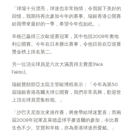
「球場十分漂亮，球迷也非常熱情，令我留下美好的
回憶，我期待再次參加今年的賽事。瑞銀香港公開賽
給我帶來最好的一季，希望今年也如此。」
辛格已贏得三次歐巡賽冠軍，其中包括2008年奧地
利公開賽。今年在日本勝出賽事，令他目前在亞巡賽
獎金榜上排名第二。
另一位頂尖球員是六次大滿貫得主費度(Nick
Faldo)。
瑞銀贊助部亞太區主管歐博程表示：「今年為第50
屆瑞銀香港高爾夫球公開賽，我們非常高興，歡迎世
上頂尖球員雲集粉嶺。」
「沙巴天尼首次來港作賽，將會帶給球迷驚喜；而兩
屆2008年冠軍及萊德盃球手麥道爾的參加，令比賽
生色不少。甘寶和辛格，亦為香港球迷所愛戴。」