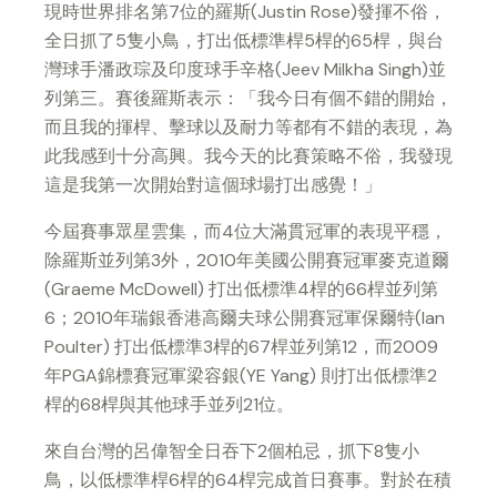
現時世界排名第7位的羅斯(Justin Rose)發揮不俗，
全日抓了5隻小鳥，打出低標準桿5桿的65桿，與台
灣球手潘政琮及印度球手辛格(Jeev Milkha Singh)並
列第三。賽後羅斯表示：「我今日有個不錯的開始，
而且我的揮桿、擊球以及耐力等都有不錯的表現，為
此我感到十分高興。我今天的比賽策略不俗，我發現
這是我第一次開始對這個球場打出感覺！」
今屆賽事眾星雲集，而4位大滿貫冠軍的表現平穩，
除羅斯並列第3外，2010年美國公開賽冠軍麥克道爾
(Graeme McDowell) 打出低標準4桿的66桿並列第
6；2010年瑞銀香港高爾夫球公開賽冠軍保爾特(Ian
Poulter) 打出低標準3桿的67桿並列第12，而2009
年PGA錦標賽冠軍梁容銀(YE Yang) 則打出低標準2
桿的68桿與其他球手並列21位。
來自台灣的呂偉智全日吞下2個柏忌，抓下8隻小
鳥，以低標準桿6桿的64桿完成首日賽事。對於在積