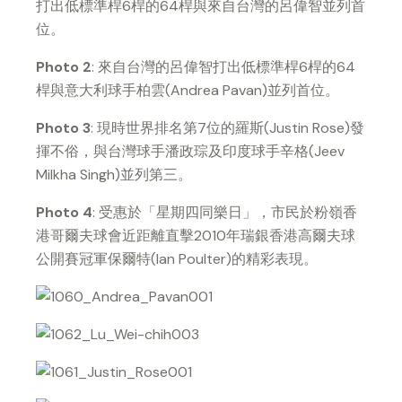
打出低標準桿6桿的64桿與來自台灣的呂偉智並列首
位。
Photo 2
: 來自台灣的呂偉智打出低標準桿6桿的64
桿與意大利球手柏雲(Andrea Pavan)並列首位。
Photo 3
: 現時世界排名第7位的羅斯(Justin Rose)發
揮不俗，與台灣球手潘政琮及印度球手辛格(Jeev
Milkha Singh)並列第三。
Photo 4
: 受惠於「星期四同樂日」，市民於粉嶺香
港哥爾夫球會近距離直擊2010年瑞銀香港高爾夫球
公開賽冠軍保爾特(Ian Poulter)的精彩表現。