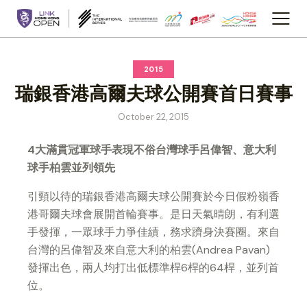
2015
瑞銀香港高爾夫球公開賽首日賽事
October 22, 2015
4
大滿貫冠軍球手表現不俗
台灣球手呂偉智、意大利
球手柏雲並列領先
引頸以待的瑞銀香港高爾夫球公開賽於今日假粉嶺香
港哥爾夫球會展開首輪賽事。是日天氣晴朗，有利選
手發揮，一眾球手力爭佳績，務求躋身決賽圈。來自
台灣的呂偉智及來自意大利的柏雲(Andrea Pavan)
發揮出色，兩人均打出低標準桿6桿的64桿，並列首
位。