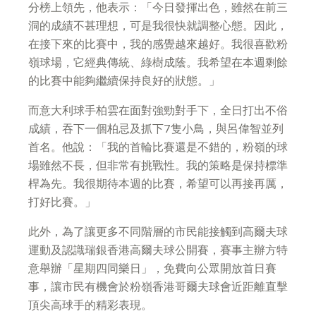
分榜上領先，他表示：「今日發揮出色，雖然在前三
洞的成績不甚理想，可是我很快就調整心態。因此，
在接下來的比賽中，我的感覺越來越好。我很喜歡粉
嶺球場，它經典傳統、綠樹成蔭。我希望在本週剩餘
的比賽中能夠繼續保持良好的狀態。」
而意大利球手柏雲在面對強勁對手下，全日打出不俗
成績，吞下一個柏忌及抓下7隻小鳥，與呂偉智並列
首名。他說：「我的首輪比賽還是不錯的，粉嶺的球
場雖然不長，但非常有挑戰性。我的策略是保持標準
桿為先。我很期待本週的比賽，希望可以再接再厲，
打好比賽。」
此外，為了讓更多不同階層的市民能接觸到高爾夫球
運動及認識瑞銀香港高爾夫球公開賽，賽事主辦方特
意舉辦「星期四同樂日」，免費向公眾開放首日賽
事，讓市民有機會於粉嶺香港哥爾夫球會近距離直擊
頂尖高球手的精彩表現。