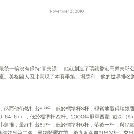
November 21, 2010
er）在最後一輪沒有保持“零失誤”，他就創造了瑞銀香港高爾夫球
座。英格蘭人因此實現了本賽季第二場勝利，他的世界排名
，然而他仍然打出67杆，低於標準杆3杆，輕鬆地贏得瑞銀
0-64-67），低於標準杆22杆。2000年冠軍西蒙-戴森（Sim
小鳥推，最終打出65杆，低於標準杆5杆，落後一杆，與17
ro）一起獲得並列第二名。曼納瑟羅在前、後九洞各自打出31杆，交