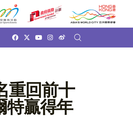
名重回前十
爾特贏得年