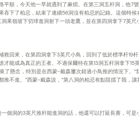
路平順，今天他一早就遇到了麻煩。在第三洞五杆洞，他7
果吞下了柏忌，結束了連續56洞沒有柏忌的記錄。這個時候
三洞果嶺坡下切球進洞射下一頭老鷹，並在第四洞拿下7英尺
補救回來，在第四洞拿下3英尺小鳥，回到了低於標準杆19
誰才能成為真正的王者。不過保爾特在第13洞五杆洞拿下15
結束了懸念，特別是在西蒙-戴森屢次錯過小鳥推的情況下。“
都推不進。”西蒙-戴森說，“第八洞的柏忌有點阻擋了我，讓
後一個洞的3英尺推杆能進洞的話，他還可以打延長賽，可是