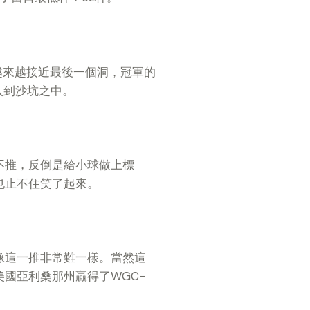
組越來越接近最後一個洞，冠軍的
入到沙坑之中。
不推，反倒是給小球做上標
也止不住笑了起來。
像這一推非常難一樣。當然這
國亞利桑那州贏得了WGC-