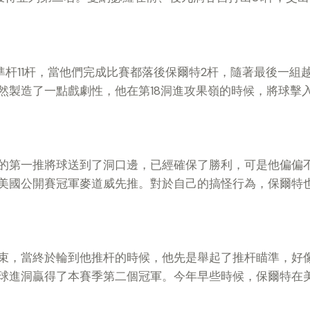
準杆11杆，當他們完成比賽都落後保爾特2杆，隨著最後一
然製造了一點戲劇性，他在第18洞進攻果嶺的時候，將球擊
的第一推將球送到了洞口邊，已經確保了勝利，可是他偏偏
美國公開賽冠軍麥道威先推。對於自己的搞怪行為，保爾特
束，當終於輪到他推杆的時候，他先是舉起了推杆瞄準，好
球進洞贏得了本賽季第二個冠軍。今年早些時候，保爾特在美