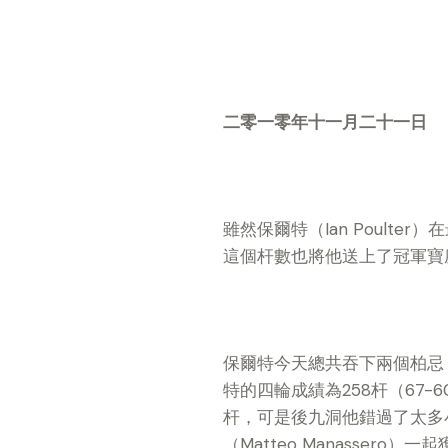
二零一零年十一月二十一日
雖然保爾特（Ian Poult
這個杆數也將他送上了冠軍寶
保爾特今天總共吞下兩個柏忌
特的四輪成績為258杆（67-6
杆，可是後九洞他錯過了太多
（Matteo Manasse