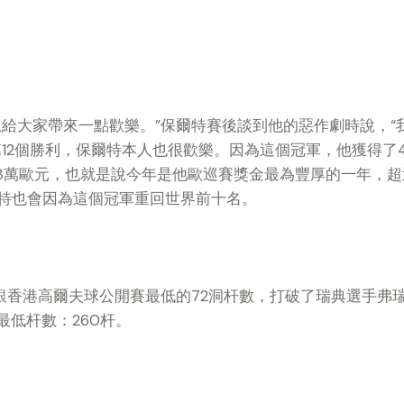
想給大家帶來一點歡樂。”保爾特賽後談到他的惡作劇時說，“
12個勝利，保爾特本人也很歡樂。因為這個冠軍，他獲得了41
8萬歐元，也就是說今年是他歐巡賽獎金最為豐厚的一年，超過了
特也會因為這個冠軍重回世界前十名。
銀香港高爾夫球公開賽最低的72洞杆數，打破了瑞典選手弗瑞德雷
的最低杆數：260杆。