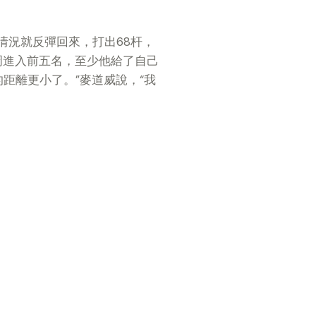
的情況就反彈回來，打出68杆，
二周進入前五名，至少他給了自己
距離更小了。”麥道威說，“我