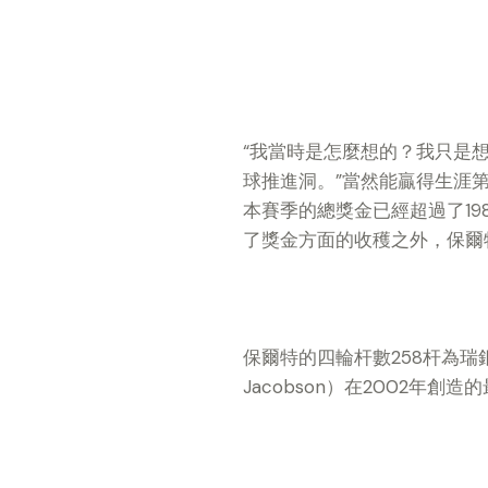
“我當時是怎麼想的？我只是
球推進洞。”當然能贏得生涯第
本賽季的總獎金已經超過了19
了獎金方面的收穫之外，保爾
保爾特的四輪杆數258杆為瑞
Jacobson）在2002年創造