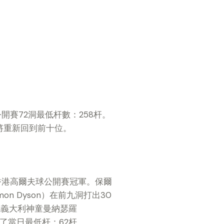
公開賽72洞最低杆數：258杆。
將重新回到前十位。
香港高爾夫球公開賽冠軍。保爾
on Dyson）在前九洞打出30
歲義大利神童曼納瑟羅
出了當日最低杆：62杆。