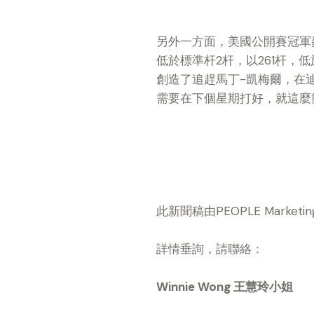
另外一方面，美國公開賽冠軍麥道
低於標準杆2杆，以261杆，
創造了追趕馬丁-凱梅爾，在
需要在下個星期打好，就這麼
此新聞稿由PEOPLE Mark
詳情垂詢，請聯絡：
Winnie Wong
王慧玲
小姐