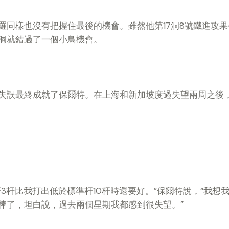
羅同樣也沒有把握住最後的機會。雖然他第17洞8號鐵進攻
洞就錯過了一個小鳥機會。
失誤最終成就了保爾特。在上海和新加坡度過失望兩周之後
3杆比我打出低於標準杆10杆時還要好。”保爾特說，“我想
棒了，坦白說，過去兩個星期我都感到很失望。”