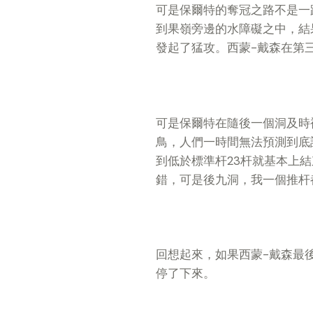
可是保爾特的奪冠之路不是一
到果嶺旁邊的水障礙之中，結
發起了猛攻。西蒙-戴森在第
可是保爾特在隨後一個洞及時
鳥，人們一時間無法預測到底
到低於標準杆23杆就基本上
錯，可是後九洞，我一個推杆
回想起來，如果西蒙-戴森最
停了下來。