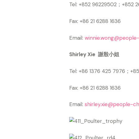
Tel: +852 96229502；+852
Fax: +86 21 6288 1636
Email:
winnie.wong@people-
Shirley Xie
謝殷小姐
Tel: +86 1376 425 7976；+
Fax: +86 21 6288 1636
Email:
shirley.xie@people-c