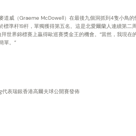
威（Graeme McDowell）在最後九個洞抓到4隻小鳥
低於標準杆19杆，單獨獲得第五名。這是北愛爾蘭人連續第
迪拜世界錦標賽上贏得歐巡賽獎金王的機會。“當然，我現在的
簡單。”
eting代表瑞銀香港高爾夫球公開賽發佈