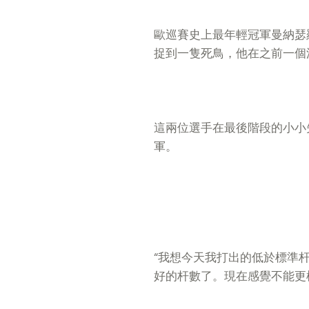
歐巡賽史上最年輕冠軍曼納瑟
捉到一隻死鳥，他在之前一個
這兩位選手在最後階段的小小
軍。
“我想今天我打出的低於標準杆
好的杆數了。現在感覺不能更