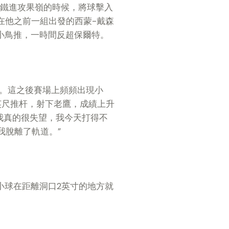
號鐵進攻果嶺的時候，將球擊入
在他之前一組出發的西蒙-戴森
小鳥推，一時間反超保爾特。
杆。這之後賽場上頻頻出現小
英尺推杆，射下老鷹，成績上升
我真的很失望，我今天打得不
我脫離了軌道。”
小球在距離洞口2英寸的地方就