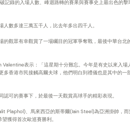
– 破記錄的入場人數、峰迴路轉的賽果與賽事史上最出色的擊
場人數多達三萬五千人，比去年多出四千人。
場的觀眾有幸觀賞了一場矚目的冠軍爭奪戰，最後中華台北
n Valentine表示：「這星期十分難忘。今年是有史以來
更多香港市民接觸高爾夫球，他們明白到禮儀也是其中的一
同認可的賽事下，於最後一天觀賞高球手的精彩表現。
t Plaphol)、馬來西亞的斯蒂爾(Iain Steel)為亞洲掛帥
遜則希望獲得首次歐巡賽勝利。