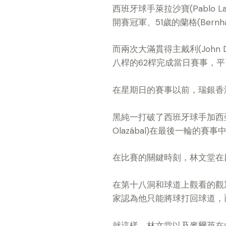
西班牙球手萊拉沙寶(Pablo La
開賽冠軍、51歲的蘭格(Bern
而兩次大滿貫得主戴利(John D
八桿的62桿完成當日賽事，
在星期日的賽事以前，瑞銀香
黑純一打破了西班牙球手加西亞(S
Olazábal)在最後一輪的賽
在比賽的關鍵時刻，林文堂在
在第十八洞和球道上觀看的觀
家認為他只能將球打回球道，
就這樣，林文堂以及麥爾萊在