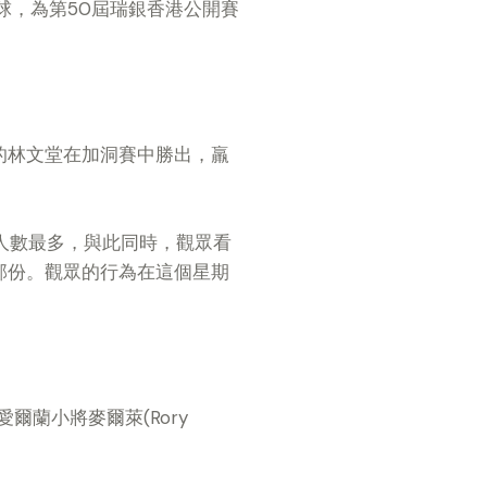
球，為第50屆瑞銀香港公開賽
的林文堂在加洞賽中勝出，羸
入場人數最多，與此同時，觀眾看
部份。觀眾的行為在這個星期
，而愛爾蘭小將麥爾萊(Rory