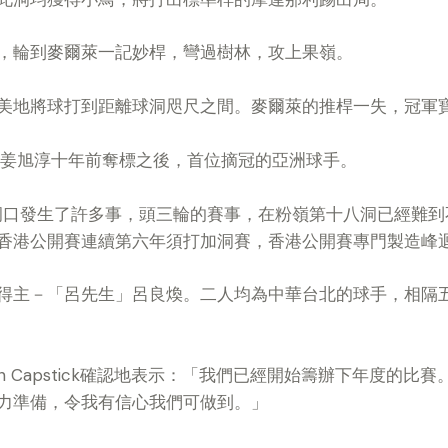
，輪到麥爾萊一記妙桿，彎過樹林，攻上果嶺。
美地將球打到距離球洞咫尺之間。麥爾萊的推桿一失，冠軍
的姜旭淳十年前奪標之後，首位摘冠的亞洲球手。
那個72洞口發生了許多事，頭三輪的賽事，在粉嶺第十八洞已經
香港公開賽連續第六年須打加洞賽，香港公開賽專門製造峰
得主－「呂先生」呂良煥。二人均為中華台北的球手，相隔
oup的Martin Capstick確認地表示：「我們已經開始籌辦下年
力準備，令我有信心我們可做到。」