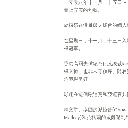
二零零八年十一月二十五日 
畫上完美的句號。
於粉嶺香港哥爾夫球會的總入
在星期日，十一月二十三日入
得冠軍。
香港高爾夫球總會行政總裁Iai
得入神，也非常守秩序。隨着
均表現良好。」
球迷在這個歐巡賽和亞巡賽共
林文堂、泰國的派拉普(Chawali
McIlroy)和英格蘭的威爾