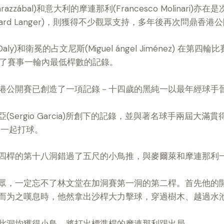
razzábal)和意大利的摩連那利(Francesco Molinari)
hard Langer)，則獲得不少觀眾支持，多年後再次問鼎香
aly)和衛冕的占文尼斯(Miguel ángel Jiménez) 在
平了賽事一輪內最低桿數的記錄。
港公開賽已創造了一項記錄－十四歲的黑純一以最年經球手
ergio Garcia)所創下的記錄，並與著名球手兩屆大滿貫得主奧
事中一起打球。
四桿的第十八洞錯過了五尺的小鳥推，與麥爾萊和摩連那利
眾，一定忘不了林文堂在加洞賽第一洞的第二桿。首先他的
而为之嘆息時，他然拿出沙桿大力擊球，穿過樹木、越過水
此洞均獲得小鳥，將打出標準桿的摩連那利踢出局。