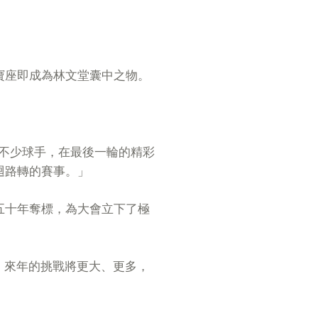
寶座即成為林文堂囊中之物。
難到不少球手，在最後一輪的精彩
迴路轉的賽事。」
五十年奪標，為大會立下了極
度的比賽。來年的挑戰將更大、更多，