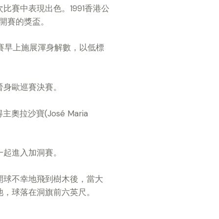
亦在是次比賽中表現出色。1991香港公
港公開賽的獎盃。
第四輪比賽早上施展渾身解數，以低標
晉身歐巡賽決賽。
拉沙寶(José Maria
一起進入加洞賽。
開球不幸地飛到樹木後，當大
池，球落在洞旗前六英尺。