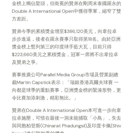
金榜上獨佔鰲頭，但衛冕的贊弟在剛周末泰國羅永的
Double A International Open中獲得季軍，縮窄了雙
方差距。
贊弟今季的累積獎金增至$386,120美元，向韋拉卓
步步進逼，後者在羅永賽事只取得第18名。由於亞洲
獎金榜上暫列第三的印度球手藍大瓦，目前只得
$223,660美元之累積獎金，冠軍一席將不出韋拉卓
及贊弟之爭。
賽事推廣公司Parallel Media Group市場及營業副總
裁Martin Capstick表示：「瑞銀香港高爾夫球賽 一
向都是球季的重點賽事，亞洲獎金榜的緊湊形勢，更
令比賽加添刺激，精彩無比。」
贊弟在Double A International Open本可進一步向韋
拉卓施壓，可惜在最後一洞未能捕取「小鳥」，失去
與同胞柏登斯(Chinarat Phadungsil)及印度卡佩(Shiv