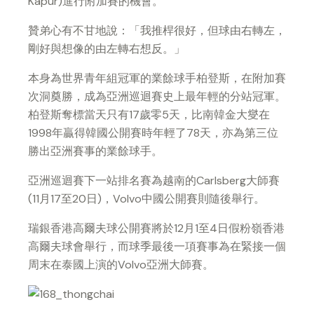
Kapur)進行附加賽的機會。
贊弟心有不甘地說：「我推桿很好，但球由右轉左，
剛好與想像的由左轉右想反。」
本身為世界青年組冠軍的業餘球手柏登斯，在附加賽
次洞奠勝，成為亞洲巡迴賽史上最年輕的分站冠軍。
柏登斯奪標當天只有17歲零5天，比南韓金大燮在
1998年贏得韓國公開賽時年輕了78天，亦為第三位
勝出亞洲賽事的業餘球手。
亞洲巡迴賽下一站排名賽為越南的Carlsberg大師賽
(11月17至20日)，Volvo中國公開賽則隨後舉行。
瑞銀香港高爾夫球公開賽將於12月1至4日假粉嶺香港
高爾夫球會舉行，而球季最後一項賽事為在緊接一個
周末在泰國上演的Volvo亞洲大師賽。