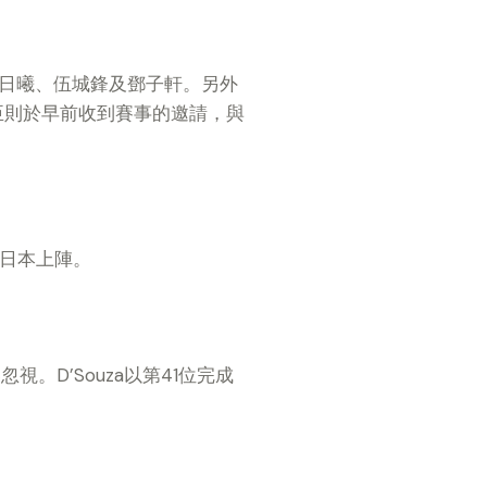
林日曦、伍城鋒及鄧子軒。另外
蔡維臣則於早前收到賽事的邀請，與
及日本上陣。
。D’Souza以第41位完成