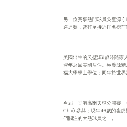
另一位賽事熱門球員吳璧源 ( 
巡迴賽，曾打至接近排名榜前1
美國出生的吳璧源8歲時隨家人
翌年返回美國居住。吳璧源精
福大學學士學位；同年於世界
今屆「香港高爾夫球公開賽」更
Choi) 參與；現年46歲的
們關注的大熱球員之一。