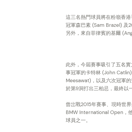
這三名熱門球員將在粉嶺香港哥爾
冠軍森巴素 (Sam Brazel
另外，來自菲律賓的基爾 (An
此外，今屆賽事吸引了五名實
事冠軍的卡特林 (John Catlin
Meesawat)，以及六次冠軍的
於第9洞打出三柏忌，最終以
曾岀戰2015年賽事、現時世
BMW Internation
球員之一。