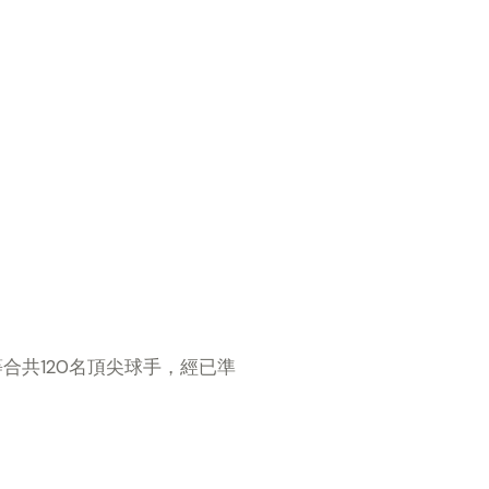
ond) 等合共120名頂尖球手，經已準