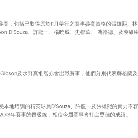
英參賽，包括已取得原於11月舉行之賽事參賽資格的張雄熙、
on D’Souza、許龍一、楊曉威、史都華、 馮裕德、及
n Gibson及水野真惟智亦會岀戰賽事，他們分別代表蘇格蘭
地培訓的精英球員D’Souza、許龍一及張雄熙的實力不容忽視
入2018年賽事的晉級線，相信今屆賽事會打岀更佳的成績。