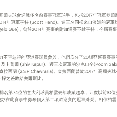
夫球會迎戰多名前賽事冠軍球手，包括2017年冠軍奧爾斯比 (Wa
) 及2014年冠軍亨特 (Scott Hend)。這三名同樣來自澳
gelo Que)，曾於2014年賽事的附加洞賽不敵亨特，今屆
力不容忽視的亞巡賽球員參與，他們瓜分了20場亞巡賽賽事
) 及卡普爾 (Shiv Kapur)、獲三次冠軍的沙克山辛(Poom Saks
查拉西蘭 (S.S.P Chawrasia)。查拉西蘭曾於2017年
一桿之差敗給奧爾斯比。
界排名第74位的意大利球員柏雲去年成績超卓，五度以前10
al Open，他亦在此賽事中勇奪個人第二項歐巡賽的冠軍殊榮。相