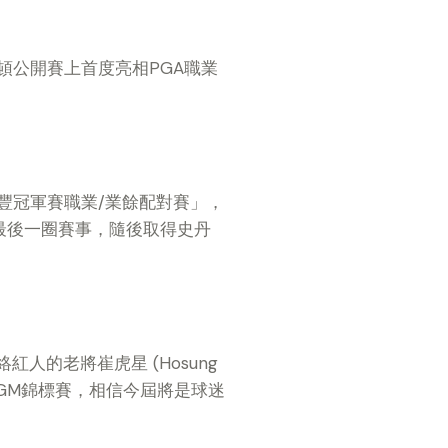
休斯頓公開賽上首度亮相PGA職業
豐冠軍賽職業/業餘配對賽」，
最後一圈賽事，隨後取得史丹
的老將崔虎星 (Hosung
 PGM錦標賽，相信今屆將是球迷