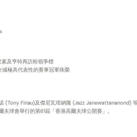
s
巴素及亨特再訪粉嶺爭標
全城極具代表性的賽事冠軍殊榮
諾 (Tony Finau)及傑尼瓦塔納隆 (Jazz Janewattanan
爾夫球會舉行的第61屆「香港高爾夫球公開賽」。