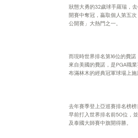
狀態大勇的32歲球手羅瑞，去年在愛
開賽中奪冠，贏取個人第五次
公開賽」大熱門之一。
而現時世界排名第16位的費
來自美國的費諾，是PGA職
布滿林木的經典冠軍球場上施
去年賽季登上亞巡賽排名榜榜
早前打入世界排名前50位，並先後在
及泰國大師賽中旗開得勝。