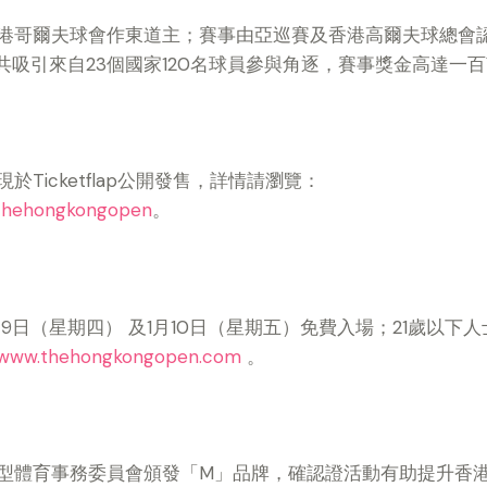
港哥爾夫球會作東道主；賽事由亞巡賽及香港高爾夫球總會
共吸引來自23個國家120名球員參與角逐，賽事獎金高達一
Ticketflap公開發售，詳情請瀏覽：
m/thehongkongopen
。
9日（星期四） 及1月10日（星期五）免費入場；21歲以下
www.thehongkongopen.com
。
型體育事務委員會頒發「M」品牌，確認證活動有助提升香