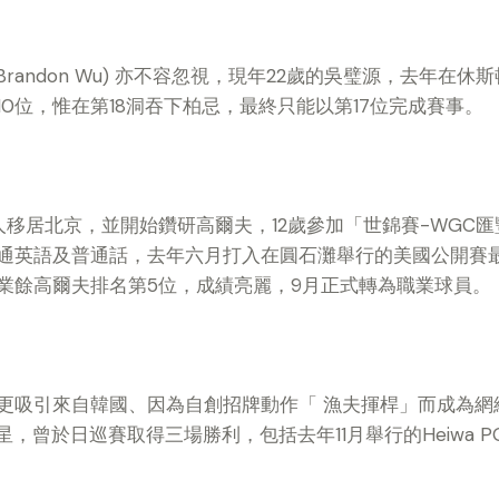
Brandon Wu) 亦不容忽視，現年22歲的吳璧源，去年在
0位，惟在第18洞吞下柏忌，最終只能以第17位完成賽事。
移居北京，並開始鑽研高爾夫，12歲參加「世錦賽-WGC匯
通英語及普通話，去年六月打入在圓石灘舉行的美國公開賽
業餘高爾夫排名第5位，成績亮麗，9月正式轉為職業球員。
吸引來自韓國、因為自創招牌動作「 漁夫揮桿」而成為網絡紅人
崔虎星，曾於日巡賽取得三場勝利，包括去年11月舉行的Heiwa