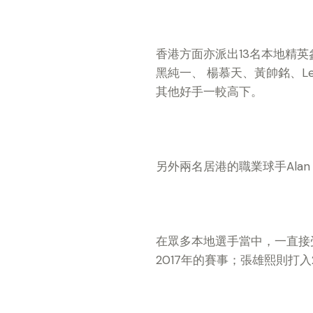
香港方面亦派出13名本地精
黑純一、 楊慕天、黃帥銘、Le
其他好手一較高下。
另外兩名居港的職業球手Ala
在眾多本地選手當中，一直接受本
2017年的賽事；張雄熙則打