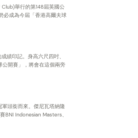
 Club)舉行的第148屆英國公
勢必成為今屆「香港高爾夫球
的成績印記。身高六尺四吋、
球公開賽」，將會在這個兩旁
冠軍頭銜而來。傑尼瓦塔納隆
donesian Masters、