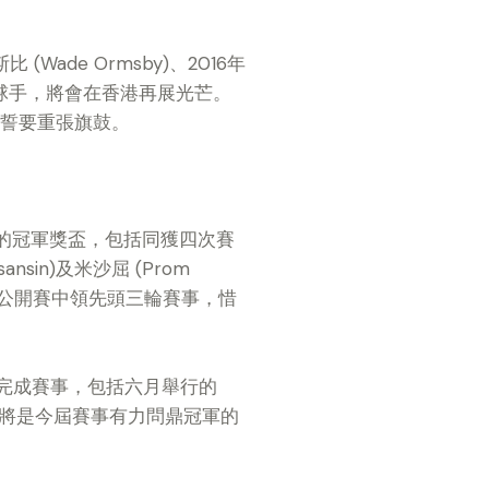
de Ormsby)、2016年
洲的冠軍球手，將會在香港再展光芒。
賽事誓要重張旗鼓。
的冠軍獎盃，包括同獲四次賽
ansin)及米沙屈 (Prom
高爾夫球公開賽中領先頭三輪賽事，惜
位完成賽事，包括六月舉行的
信柏雲將是今屆賽事有力問鼎冠軍的