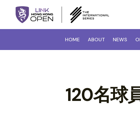
HOME
ABOUT
NEWS
O
120名球