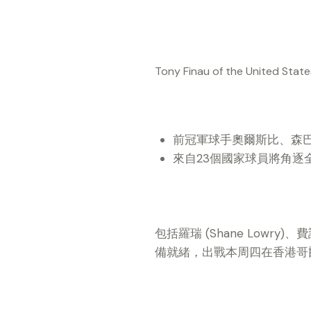
Tony Finau of the United State
前冠軍球手奧爾斯比、森
來自23個國家球員將角逐
包括羅瑞 (Shane Lowry)、費
備就緒，出戰本周四在香港哥