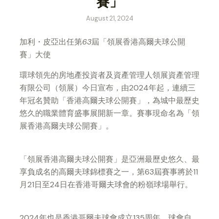
賽」
August 21, 2024
加利・皮亞出任第
63
屆「領展香港高爾夫球公開
賽」大使
環球領先的房地產投資者及資產管理人領展資產管理
有限公司（領展）今日宣布，由2024年起，連續三
年冠名贊助「香港高爾夫球公開賽」，為城中最歷史
悠久的職業體育盛事展開新一章。賽事現命名為「領
展香港高爾夫球公開賽」。
「領展香港高爾夫球公開賽」是亞洲最歷史悠久、最
享負成名的高爾夫球錦標賽之一，第63屆賽事將於11
月21日至24日在香港哥爾夫球會的粉嶺球場舉行。
2024年也是香港哥爾夫球會成立135周年，球會自