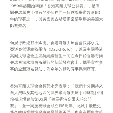
1959年起開始舉辦「香港高爾夫球公開賽」，是高
爾夫球歷史上僅有的兩個在同一個球場舉辦超過60
年的球賽之一，與美國奧古斯塔俱樂部舉辦的美國大
師賽齊名。
領展行政總裁王國龍、香港哥爾夫球會會長郭永亮、
亞巡賽營運總監羅洛（David Rollo），以及中國香港
高爾夫球協會主席吳繩綱醫生一同在今日於香港哥爾
夫球會深水灣會所舉行的新聞發布會上，攜手宣布賽
事的全新冠名贊助，為今年的精彩賽事揭開序幕。
香港哥爾夫球會會長郭永亮表示：「我們十分期待來
自大灣區及其他地區的世界級高爾夫球手和球迷回到
粉嶺球場參加第63屆『領展香港高爾夫球公開
賽』，並一同慶祝球會成立135周年。此城中最歷史
悠久的職業體壇盛事總是與別不同，也富有歷史意義