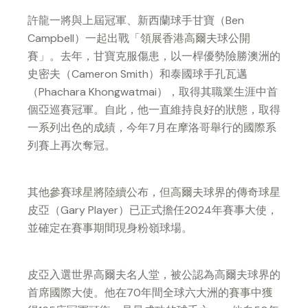
許龍一將與上屆冠軍、新西蘭球手甘寶（Ben
Campbell）一起出戰「領展香港高爾夫球公開
賽」。去年，甘寶克服傷患，以一桿優勢險勝澳洲的
史密夫（Cameron Smith）和泰國球手孔瓦邁
（Phachara Khongwatmai），取得其職業生涯中首
個亞巡賽冠軍。自此，他一直維持良好的狀態，取得
一系列出色的成績，今年7月在摩洛哥舉行的國際系
列賽上再次奪冠。
其他參賽球星將陸續公布，但高爾夫球界的傳奇球星
皮亞（Gary Player）已正式擔任2024年賽事大使，
並確定在賽事期間現身粉嶺球場。
皮亞入選世界高爾夫名人堂，被公認為高爾夫球界的
首席國際大使。他在70年間全球六大洲的賽事中獲