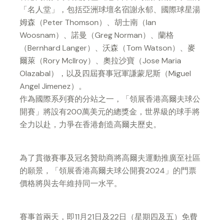
「名人堂」，包括亞洲球壇名宿謝永郁、國際球星湯
姆森（Peter Thomson）、胡士南（Ian
Woosnam）、諾曼（Greg Norman）、蘭格
（Bernhard Langer）、沃森（Tom Watson）、麥
爾萊（Rory McIlroy）、奧拉沙寶（Jose Maria
Olazabal），以及四屆賽事冠軍謙蒙尼斯（Miguel
Angel Jimenez）。
作為國際系列賽的分站之一，「領展香港高爾夫球公
開賽」將設有200萬美元的總獎金，世界級的球手將
全力以赴，力爭在香港創造高爾夫歷史。
為了貫徹賽事及冠名贊助商將高爾夫運動推廣至社區
的願景，「領展香港高爾夫球公開賽2024」的門票
價格將與去年維持同一水平。
賽事首兩天，即11月21日及22日（星期四及五）免費