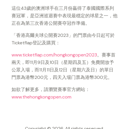
這位43歲的澳洲球手在三月份贏得了泰國國際系列
賽冠軍，是亞洲巡迴賽中表現最穩定的球星之一，他
正在為第三次香港公開賽夺冠作準備。
「香港高爾夫球公開賽
2023
」的門票由今日起可於
Ticketflap
登記及購買：
www.ticketflap.com/hongkongopen2023
。賽事首
兩天，即
11
月
9
日及
10
日（星期四及五）免費開放予
公眾入場，而
11
月
11
日及
12
日（星期六及日）的單日
門票為港幣
200
元，四天入場门票為港幣
300
元。
如欲了解更多，請瀏覽賽事官方網站：
www.thehongkongopen.com
Copyright © 2026. All rights reserved.