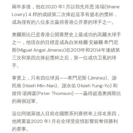
兩年多後，他在2020 年1 月以領先肖恩·洛瑞(Shane
Lowry) 4 桿的成績第二次捧起這享有盛名的獎杯，
成為僅有的八位多次贏得香港公开赛的球手之一。
奧爾斯比已是香港公開賽歷史上最成功的高爾夫球手
之一，他現在的目標是成為自米格爾·安赫爾·希門尼
斯(Miguel Angel Jimenez)在2013年和2014年連續第
三次和第四次捧起獎杯之后，第一位成功卫冕的球
手。
事實上，只有四位球員——希門尼斯 (Jiminez)、謝
民南 (Hsieh Min-Nan)、謝永佑 (Hsieh Yung-Yo) 和
彼得·湯姆森(Peter Thomson) ——贏得超過奧姆斯比
的兩個冠軍。
這位阿德萊德人目前在國際系列賽榜单上排名第四，
他將重返2020 年1 月在全球受疫情影響前奪得勝利
的赛事。