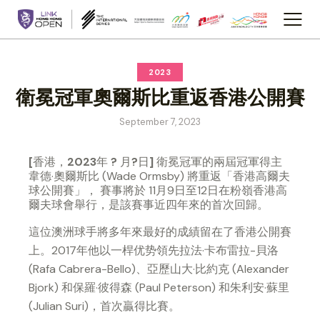
2023
衛冕冠軍奧爾斯比重返香港公開賽
September 7, 2023
[
香港，
2023
年
?
月
?
日
]
衛冕冠軍的兩屆冠軍得主
韋德·奧爾斯比 (Wade Ormsby) 將重返「香港高爾夫
球公開賽」， 賽事將於 11月9日至12日在粉嶺香港高
爾夫球會舉行，是該賽事近四年來的首次回歸。
這位澳洲球手將多年來最好的成績留在了香港公開賽
上。2017年他以一桿优势領先拉法·卡布雷拉-貝洛
(Rafa Cabrera-Bello)、亞歷山大·比約克 (Alexander
Bjork) 和保羅·彼得森 (Paul Peterson) 和朱利安·蘇里
(Julian Suri)，首次贏得比賽。