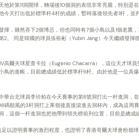
他於第11洞開球，轉場後10個洞的表現非常亮麗，特別是在
他今天打出低於標準杆4杆的成績，暫時落後領先者1杆，並
發揮，雖然吞下2個博忌，但也同時有7個小鳥以及1個老鷹，
2。 同是韓國的球員張裕彬（Yubin Jang）今天繼續發
。
V高爾夫球星查卡拉（Eugenio Chacarra），這位天
小鳥的進帳，目前總成績低於標準杆9杆。由於他是一位具
中華台北球員李玠柏在今天賽事的第8號洞打出一杆進洞，並同
196碼順風的3杆洞打上果嶺後直接滾進去洞杯內，成為這周
洞，這個一杆進洞也把他帶到領先榜前列位置，目前是總成績
這足以證明賽事的激烈程度，也證明了香港哥爾夫球會粉嶺