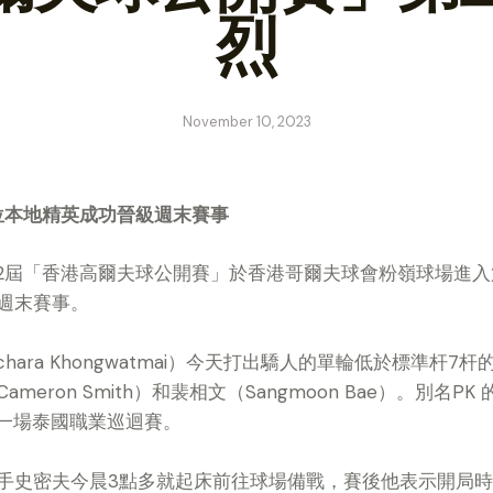
烈
November 10, 2023
位本地精英成功晉級週末賽事
] : 第62屆「香港高爾夫球公開賽」於香港哥爾夫球會粉嶺球場
週末賽事。
hara Khongwatmai）今天打出驕人的單輪低於標準杆7
eron Smith）和裴相文（Sangmoon Bae）。別名P
過一場泰國職業巡迴賽。
手史密夫今晨3點多就起床前往球場備戰，賽後他表示開局