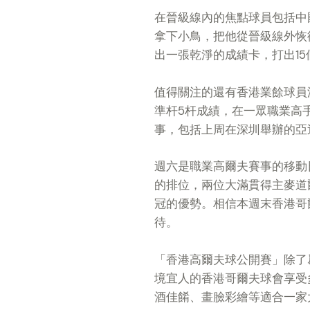
在晉級線內的焦點球員包括中
拿下小鳥，把他從晉級線外恢
出一張乾淨的成績卡，打出1
值得關注的還有香港業餘球員
準杆5杆成績，在一眾職業高
事，包括上周在深圳舉辦的亞
週六是職業高爾夫賽事的移動日
的排位，兩位大滿貫得主麥道爾（Gr
冠的優勢。相信本週末香港哥
待。
「香港高爾夫球公開賽」除了
境宜人的香港哥爾夫球會享受
酒佳餚、畫臉彩繪等適合一家