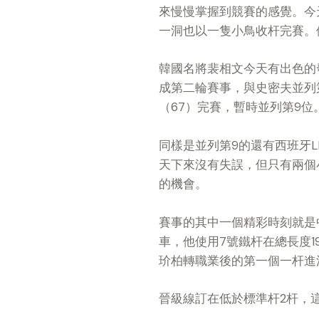
來慢慢掌握到競賽的感覺。今天
一洞也以一隻小鳥收杆完賽。
韓國名將裴相文今天有出色的
成第二輪賽事，與史密夫並列第
（67）完賽，暫時並列第9位
同樣是並列第9的還有西班牙LI
天下來沒有失誤，但只有兩個
的機會。
賽事的其中一個精彩時刻就是
車，他使用7號鐵杆在總長度
玠柏轉職業後的第一個一杆進
晉級線訂在低於標準杆2杆，