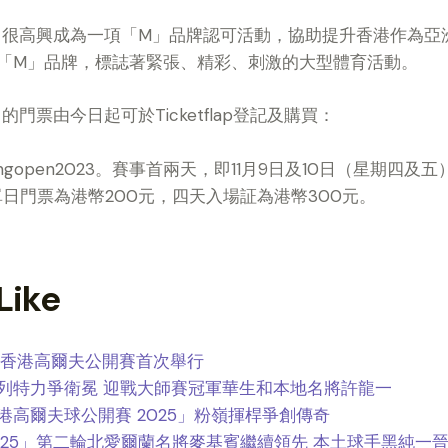
3」很高興成為一項「M」品牌認可活動，協助提升香港作為
「M」品牌，標誌著緊張、精彩、刺激的大型體育活動。
門票由今日起可於Ticketflap登記及購買：
/hongkongopen2023。賽事首兩天，即11月9日及10日（星
的單日門票為港幣200元，四天入場証為港幣300元。
Like
的香港高爾夫公開賽首次舉行
列特力爭衛冕 迎戰大師賽冠軍華生和本地名將許龍一
高爾夫球公開賽 2025」粉嶺揮桿爭創傳奇
025」第二輪北愛爾蘭名將⿆基賓繼續領先 本土球手黑純一