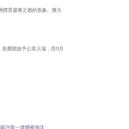
亞洲體育盛事之都的形象。獲大
期四及五）免費開放予公眾入場，而11月
晉級許龍一遺憾被淘汰