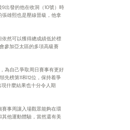
9出發的他在收洞（10號）時
的張雄熙也是壓線晉級，他拿
但依然可以獲得總成績低於標
機會參加亞太區的多項高級賽
搶分，為自己爭取周日賽事有更好
於領先榜第11和12位，保持着爭
出現什麼結果也十分令人期
個賽事周讓入場觀眾能夠在環
和其他運動體驗，當然還有美