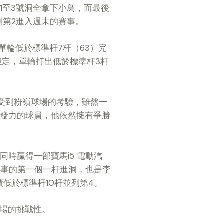
1至3號洞全拿下小鳥，而最後
列第2進入週末的賽事。
單輪低於標準杆7杆（63）完
揮穩定，單輪打出低於標準杆3杆
才球員受到粉嶺球場的考驗，雖然一
爆發力的球員，他依然擁有爭勝
時贏得一部寶馬i5 電動汽
賽事的第一個一杆進洞，也是李
低於標準杆10杆並列第4。
球場的挑戰性。