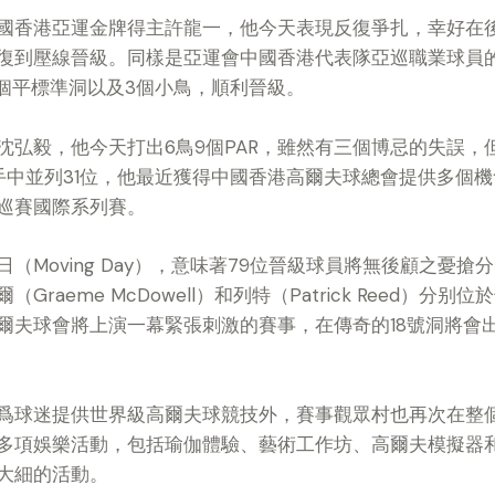
國香港亞運金牌得主許龍一，他今天表現反復爭扎，幸好在後
復到壓線晉級。同樣是亞運會中國香港代表隊亞巡職業球員
5個平標準洞以及3個小鳥，順利晉級。
沈弘毅，他今天打出6鳥9個PAR，雖然有三個博忌的失誤，
手中並列31位，他最近獲得中國香港高爾夫球總會提供多個
巡賽國際系列賽。
（Moving Day），意味著79位晉級球員將無後顧之憂
aeme McDowell）和列特（Patrick Reed）分别位
爾夫球會將上演一幕緊張刺激的賽事，在傳奇的18號洞將會
爲球迷提供世界級高爾夫球競技外，賽事觀眾村也再次在整
多項娛樂活動，包括瑜伽體驗、藝術工作坊、高爾夫模擬器
大細的活動。