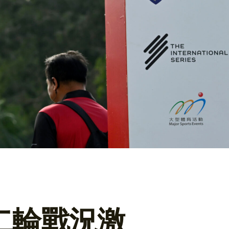
二輪戰況激