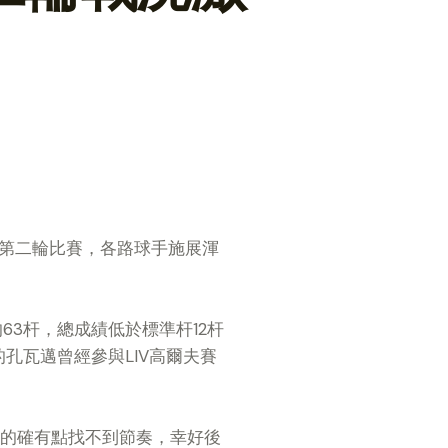
進入第二輪比賽，各路球手施展渾
杆的63杆，總成績低於標準杆12杆
K 的孔瓦邁曾經參與LIV高爾夫賽
時的確有點找不到節奏，幸好後