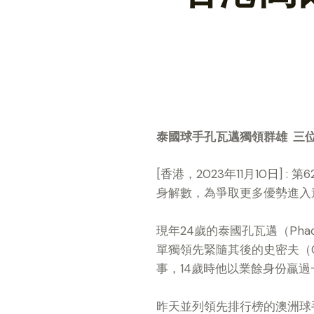
泰國球手孔瓦邁獨領群雄
三
[香港，2023年11月10日
身解數，為爭取更多優勢進入
現年24歲的泰國孔瓦邁（Phac
單獨領先緊隨其後的史密夫（Cam
事，14歲時他以業餘身份贏
昨天並列領先排行榜的澳洲球