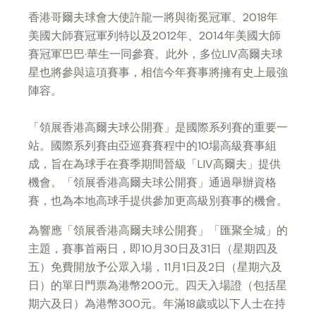
香港哥爾夫球會大使許龍一將與衛冕冠軍、2018年
美國大師賽冠軍列特以及2012年、2014年美國大師
賽冠軍巴巴·華生一同參賽。此外，多位LIV高爾夫球
星也將參與這項賽事，相信今年賽事將擁有史上最強
陣容。
「領展香港高爾夫球公開賽」是國際系列賽的重要一
站。國際系列賽由亞巡賽賽程中的10場高級賽事組
成，旨在為球手在賽季期間晉級「LIV高爾夫」提供
機會。「領展香港高爾夫球公開賽」通過舉辦資格
賽，也為本地高球手提供參加更高級別賽事的機會。
為響應「領展香港高爾夫球公開賽」「匯聚全城」的
主題，賽事首兩日，即10月30日及31日（星期四及
五）免費開放予公眾入場，11月1日及2日（星期六及
日）的單日門票為港幣200元。四天入場證（包括星
期六及日）為港幣300元。年滿18歲或以下人士在持