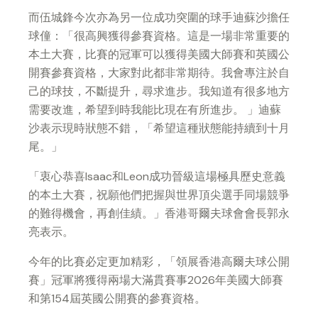
而伍城鋒今次亦為另一位成功突圍的球手迪蘇沙擔任
球僮：「很高興獲得參賽資格。這是一場非常重要的
本土大賽，比賽的冠軍可以獲得美國大師賽和英國公
開賽參賽資格，大家對此都非常期待。我會專注於自
己的球技，不斷提升，尋求進步。我知道有很多地方
需要改進，希望到時我能比現在有所進步。 」迪蘇
沙表示現時狀態不錯，「希望這種狀態能持續到十月
尾。」
「衷心恭喜Isaac和Leon成功晉級這場極具歷史意義
的本土大賽，祝願他們把握與世界頂尖選手同場競爭
的難得機會，再創佳績。」香港哥爾夫球會會長郭永
亮表示。
今年的比賽必定更加精彩，「領展香港高爾夫球公開
賽」冠軍將獲得兩場大滿貫賽事2026年美國大師賽
和第154屆英國公開賽的參賽資格。