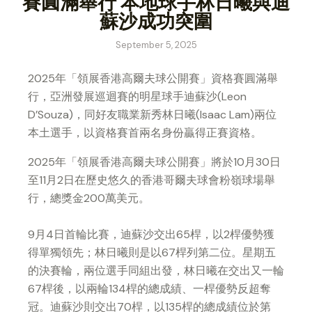
賽圓滿舉行 本地球手林日曦與迪
蘇沙成功突圍
September 5, 2025
2025年「領展香港高爾夫球公開賽」資格賽圓滿舉
行，亞洲發展巡迴賽的明星球手迪蘇沙(Leon
D’Souza)，同好友職業新秀林日曦(Isaac Lam)兩位
本土選手，以資格賽首兩名身份贏得正賽資格。
2025年「領展香港高爾夫球公開賽」將於10月30日
至11月2日在歷史悠久的香港哥爾夫球會粉嶺球場舉
行，總獎金200萬美元。
9月4日首輪比賽，迪蘇沙交出65桿，以2桿優勢獲
得單獨領先；林日曦則是以67桿列第二位。星期五
的決賽輪，兩位選手同組出發，林日曦在交出又一輪
67桿後，以兩輪134桿的總成績、一桿優勢反超奪
冠。迪蘇沙則交出70桿，以135桿的總成績位於第